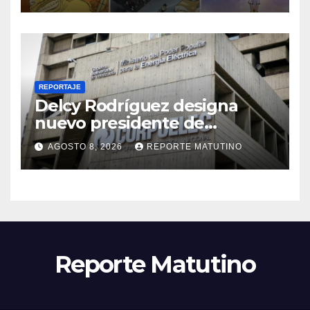
REPORTAJE
Delcy Rodríguez designa
nuevo presidente de
Corpoelec y nuevo
AGOSTO 8, 2026
REPORTE MATUTINO
viceministro de Servicios
Eléctricos
Reporte Matutino