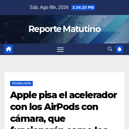
Saltar
Sáb. Ago 8th, 2026
3:34:21 PM
al
contenido
Reporte Matutino
TECNOLOGÍA
Apple pisa el acelerador
con los AirPods con
cámara, que