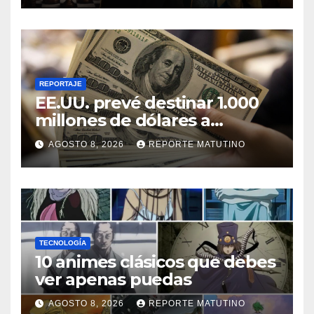
REPORTAJE
EE.UU. prevé destinar 1.000
millones de dólares a
Colombia para un paquete
AGOSTO 8, 2026
REPORTE MATUTINO
de seguridad
TECNOLOGÍA
10 animes clásicos que debes
ver apenas puedas
AGOSTO 8, 2026
REPORTE MATUTINO