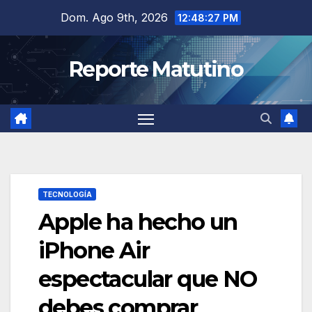
Saltar
Dom. Ago 9th, 2026
12:48:28 PM
al
contenido
Reporte Matutino
TECNOLOGÍA
Apple ha hecho un
iPhone Air
espectacular que NO
debes comprar