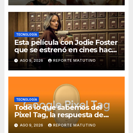
TECNOLOGÍA
Esta película con Jodie Foster
que se estrenó en cines hace
poco ya está en Movistar+
AGO 9, 2026
REPORTE MATUTINO
TECNOLOGÍA
Todo lo que sabemos del
Pixel Tag, la respuesta de
Google a los AirTag:
AGO 9, 2026
REPORTE MATUTINO
características, precio y más