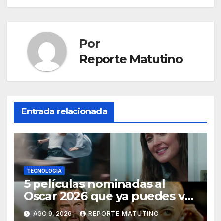
entradas
Por
Reporte Matutino
Entrada relacionada
TECNOLOGÍA
5 películas nominadas al
Oscar 2026 que ya puedes ver
en streaming
AGO 9, 2026
REPORTE MATUTINO