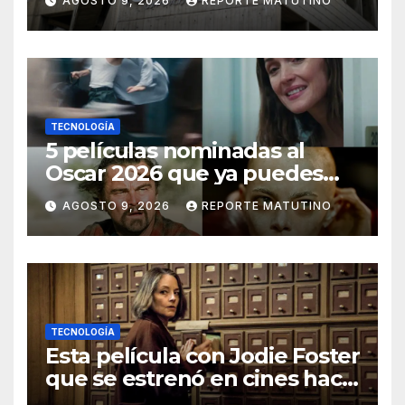
AGOSTO 9, 2026
REPORTE MATUTINO
eléctrico para ‘la
recuperación del servicio’
TECNOLOGÍA
5 películas nominadas al
Oscar 2026 que ya puedes
ver en streaming
AGOSTO 9, 2026
REPORTE MATUTINO
TECNOLOGÍA
Esta película con Jodie Foster
que se estrenó en cines hace
poco ya está en Movistar+