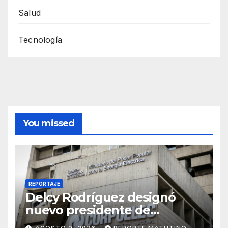
Salud
Tecnología
You missed
REPORTAJE
Delcy Rodríguez designó
nuevo presidente de
Corpoelec y viceministro