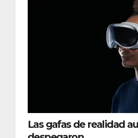
Las gafas de realidad 
despegaron