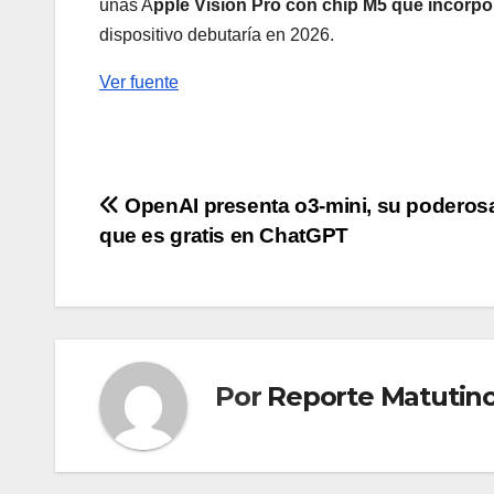
unas A
pple Vision Pro con chip M5 que incorpor
dispositivo debutaría en 2026.
Ver fuente
Navegación
OpenAI presenta o3-mini, su poderosa
que es gratis en ChatGPT
de
entradas
Por
Reporte Matutin