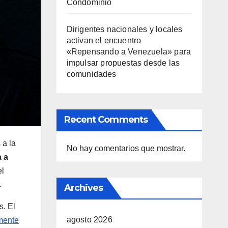
Condominio
Dirigentes nacionales y locales
activan el encuentro
«Repensando a Venezuela» para
impulsar propuestas desde las
comunidades
Recent Comments
 a la
No hay comentarios que mostrar.
a a
el
.
Archives
s. El
agosto 2026
mente