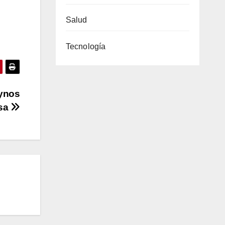
Salud
Tecnología
xynos
esa