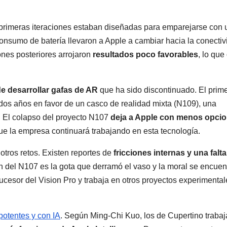
 primeras iteraciones estaban diseñadas para emparejarse con 
consumo de batería llevaron a Apple a cambiar hacia la conecti
ones posteriores arrojaron
resultados poco favorables
, lo que 
e desarrollar gafas de AR
que ha sido discontinuado. El prime
dos años en favor de un casco de realidad mixta (N109), una
o. El colapso del proyecto N107
deja a Apple con menos opci
ue la empresa continuará trabajando en esta tecnología.
otros retos. Existen reportes de
fricciones internas y una falt
n del N107 es la gota que derramó el vaso y la moral se encuen
sucesor del Vision Pro y trabaja en otros proyectos experimental
potentes y con IA
. Según Ming-Chi Kuo, los de Cupertino traba