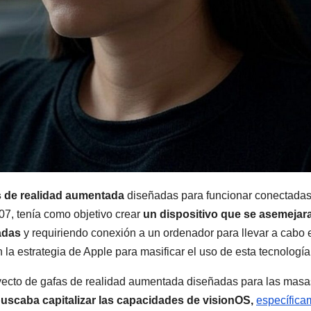
s de realidad aumentada
diseñadas para funcionar conectadas
7, tenía como objetivo crear
un dispositivo que se asemejar
radas
y requiriendo conexión a un ordenador para llevar a cabo 
la estrategia de Apple para masificar el uso de esta tecnología
yecto de gafas de realidad aumentada diseñadas para las masa
uscaba capitalizar las capacidades de visionOS,
específica