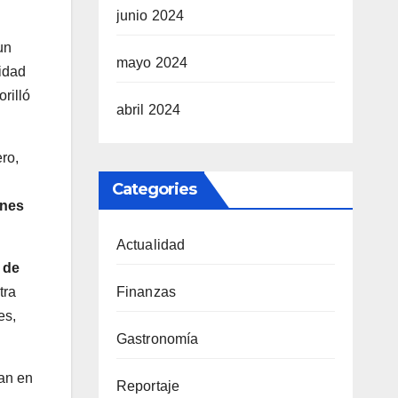
junio 2024
un
mayo 2024
vidad
orilló
abril 2024
ro,
Categories
ones
Actualidad
a de
tra
Finanzas
es,
Gastronomía
jan en
Reportaje