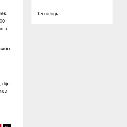
res
.
Tecnología
000
án a
cción
 dijo
as a