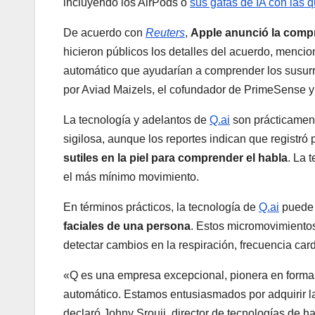
incluyendo los AirPods o
sus gafas de IA con las q
De acuerdo con
Reuters
,
Apple anunció la comp
hicieron públicos los detalles del acuerdo, mencio
automático que ayudarían a comprender los susurro
por Aviad Maizels, el cofundador de PrimeSense y 
La tecnología y adelantos de
Q.ai
son prácticament
sigilosa, aunque los reportes indican que registró
sutiles en la piel para comprender el habla
. La 
el más mínimo movimiento.
En términos prácticos, la tecnología de
Q.ai
puede 
faciales de una persona
. Estos micromovimiento
detectar cambios en la respiración, frecuencia car
«Q es una empresa excepcional, pionera en formas 
automático. Estamos entusiasmados por adquirir l
declaró Johny Srouji, director de tecnologías de h