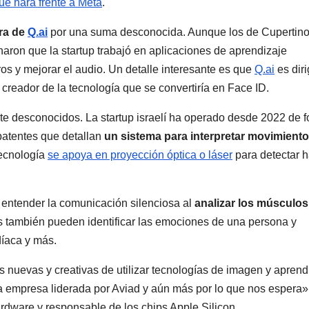
ue hará frente a Meta
.
ra de
Q.ai
por una suma desconocida. Aunque los de Cupertin
naron que la startup trabajó en aplicaciones de aprendizaje
s y mejorar el audio. Un detalle interesante es que
Q.ai
es diri
creador de la tecnología que se convertiría en Face ID.
e desconocidos. La startup israelí ha operado desde 2022 de 
 patentes que detallan
un sistema para interpretar movimient
tecnología
se apoya en proyección óptica o láser
para detectar h
entender la comunicación silenciosa al
analizar los músculos
s también pueden identificar las emociones de una persona y
díaca y más.
nuevas y creativas de utilizar tecnologías de imagen y aprend
a empresa liderada por Aviad y aún más por lo que nos espera»
ardware y responsable de los chips Apple Silicon.