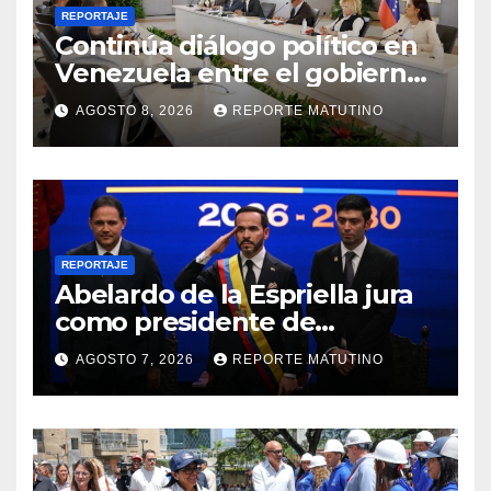
REPORTAJE
Continúa diálogo político en
Venezuela entre el gobierno
y la oposición
AGOSTO 8, 2026
REPORTE MATUTINO
REPORTAJE
Abelardo de la Espriella jura
como presidente de
Colombia para el periodo
AGOSTO 7, 2026
REPORTE MATUTINO
2026-2030