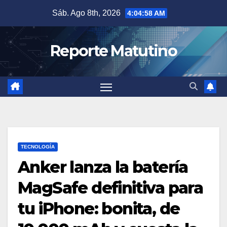
Saltar
Sáb. Ago 8th, 2026
4:04:59 AM
al
contenido
Reporte Matutino
TECNOLOGÍA
Anker lanza la batería
MagSafe definitiva para
tu iPhone: bonita, de