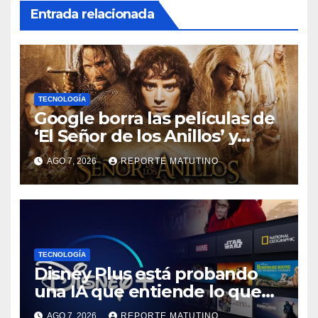
Entrada relacionada
TECNOLOGÍA
Google borra las películas de
‘El Señor de los Anillos’ y
reabre el debate sobre la
AGO 7, 2026
REPORTE MATUTINO
propiedad digital
TECNOLOGÍA
Disney Plus está probando
una IA que entiende lo que
quieres ver
AGO 7, 2026
REPORTE MATUTINO