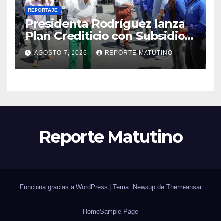
REPORTAJE
Presidenta Rodríguez lanza
Plan Crediticio con Subsidio
Directo en encuentro con
AGOSTO 7, 2026
REPORTE MATUTINO
Juntas de Condominio
Reporte Matutino
Funciona gracias a WordPress
|
Tema: Newsup de
Themeansar
Home
Sample Page