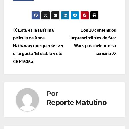
Navegación
Esta es la rarísima
Los 10 contenidos
película de Anne
imprescindibles de Star
de
Hathaway que querrás ver
Wars para celebrar su
entradas
si te gustó ‘El diablo viste
semana
de Prada 2’
Por
Reporte Matutino