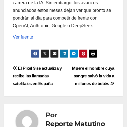
carrera de la IA. Sin embargo, los avances
anunciados estos meses dejan ver que pronto se
pondrán al día para competir de frente con
OpenAI, Anthropic, Google o DeepSeek.
Ver fuente
Navegación
El Pixel 9 se actualiza y
Muere el hombre cuya
recibe las llamadas
sangre salvó la vida a
de
satelitales en España
millones de bebés
entradas
Por
Reporte Matutino