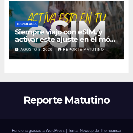
TECNOLOGÍA
Siempre viajo con eSIM, y
activar este ajuste en el móvil
me ha salvado de pagar
AGOSTO 8, 2026
REPORTE MATUTINO
mucho más en alguna
ocasión
Reporte Matutino
Funciona gracias a WordPress
|
Tema: Newsup de
Themeansar