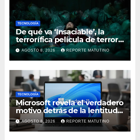
TECNOLOGÍA
De qué va ‘Insaciable’, la
terrorífica película de terror
que seguro no conoces y te
AGOSTO 8, 2026
REPORTE MATUTINO
soprenderá
TECNOLOGÍA
Microsoft revela el verdadero
motivo detrás de la lentitud
de Windows 11
AGOSTO 8, 2026
REPORTE MATUTINO