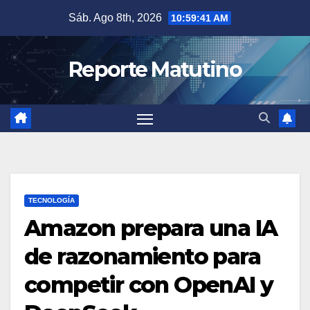
Saltar
Sáb. Ago 8th, 2026
10:59:42 AM
al
contenido
Reporte Matutino
TECNOLOGÍA
Amazon prepara una IA
de razonamiento para
competir con OpenAI y