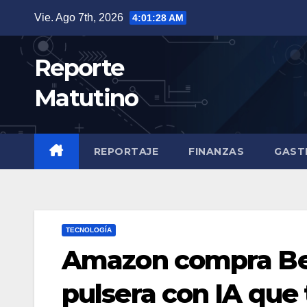
Saltar
Vie. Ago 7th, 2026
4:01:30 AM
al
contenido
Reporte
Matutino
REPORTAJE
FINANZAS
GAST
TECNOLOGÍA
Amazon compra Bee
pulsera con IA que