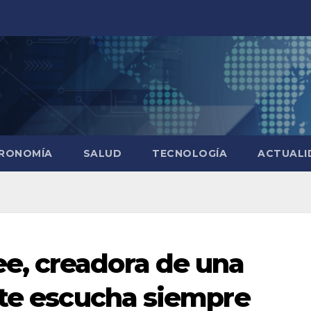
RONOMÍA
SALUD
TECNOLOGÍA
ACTUALI
, creadora de una
 te escucha siempre