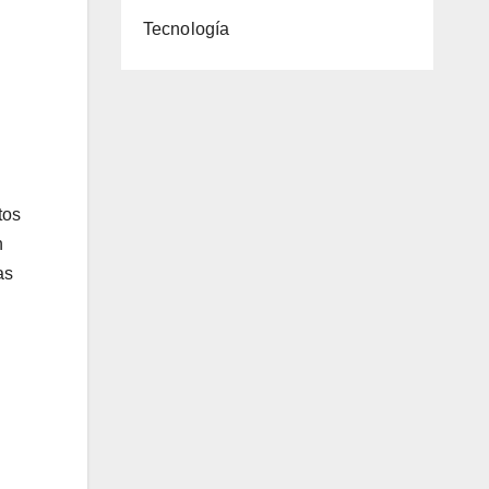
Tecnología
tos
n
as