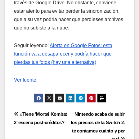
través de Google Drive. No obstante, conviene
estar atento para evitar perder la sincronización,
que a su vez podría hacer que perdieses archivos
que no subiste a la nube.
Seguir leyendo:
Alerta en Google Fotos: esta
función va a desaparecer y podría hacer que
pierdas tus fotos (hay una alternativa)
Ver fuente
Navegación
¿Tiene ‘Mortal Kombat
Nintendo acaba de subir
2’ escena post-créditos?
los precios de la Switch 2:
de
te contamos cuánto y por