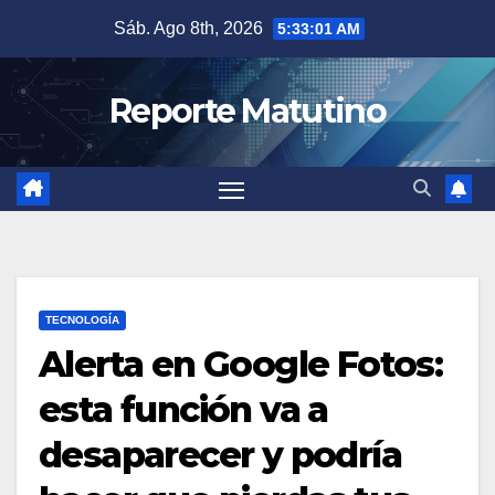
Saltar
Sáb. Ago 8th, 2026
5:33:02 AM
al
contenido
Reporte Matutino
TECNOLOGÍA
Alerta en Google Fotos:
esta función va a
desaparecer y podría