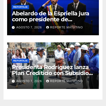
REPORTAJE
Abelardo de la Espriella jura
como presidente de
Colombia para el periodo
AGOSTO 7, 2026
REPORTE MATUTINO
2026-2030
REPORTAJE
Presidenta Rodríguez lanza
Plan Crediticio con Subsidio
Directo en encuentro con
AGOSTO 7, 2026
REPORTE MATUTINO
Juntas de Condominio