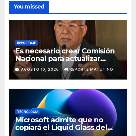
You missed
REPORTAJE
Es necesario crear Comisión
Nacional para actualizar
normas sismorresistentes y
AGOSTO 10, 2026
REPORTE MATUTINO
planificación urbana
TECNOLOGÍA
Microsoft admite que no
copiará el Liquid Glass del
iPhone en Windows 11 y tiene