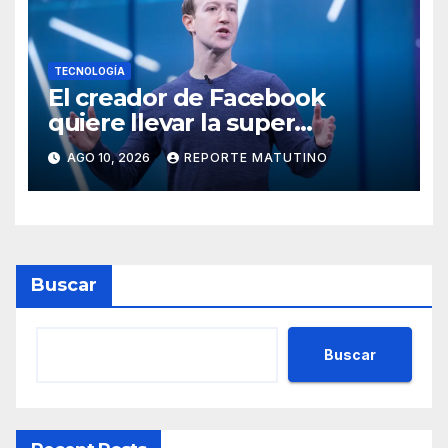
TECNOLOGÍA
El creador de Facebook
quiere llevar la super
inteligencia artificial a todos,
AGO 10, 2026
REPORTE MATUTINO
igual que hizo con WhatsApp
Buscar
Buscar