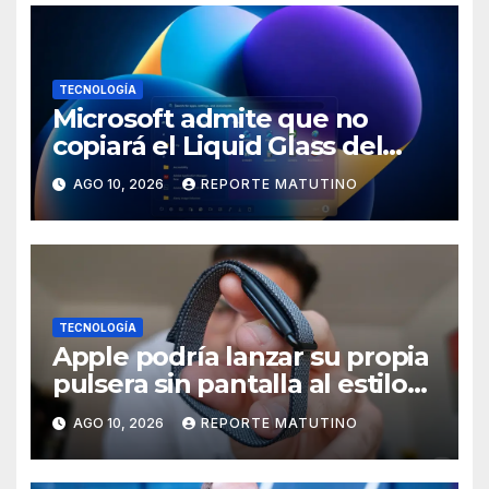
TECNOLOGÍA
Microsoft admite que no
copiará el Liquid Glass del
iPhone en Windows 11 y tiene
AGO 10, 2026
REPORTE MATUTINO
una buena razón
TECNOLOGÍA
Apple podría lanzar su propia
pulsera sin pantalla al estilo
Whoop o Fitbit Air
AGO 10, 2026
REPORTE MATUTINO