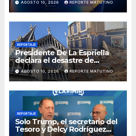
AGOSTO 10, 2026
REPORTE MATUTINO
una buena razón
REPORTAJE
Presidente De La Espriella
declara el desastre de
carácter nacional tras
AGOSTO 10, 2026
REPORTE MATUTINO
terremoto de magnitud 7,4
REPORTAJE
Solo Trump, el secretario del
Tesoro y Delcy Rodríguez