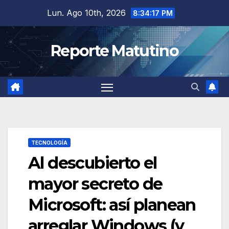
Saltar
Lun. Ago 10th, 2026
8:34:18 PM
al
contenido
Reporte Matutino
TECNOLOGÍA
Al descubierto el
mayor secreto de
Microsoft: así planean
arreglar Windows (y