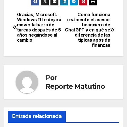
Gracias, Microsoft.
Cómo funciona
Navegación
Windows 11 te dejará
realmente el asesor
mover la barra de
financiero de
de
tareas después de 5
ChatGPT y en qué se
años negándose al
diferencia de las
entradas
cambio
típicas apps de
finanzas
Por
Reporte Matutino
Entrada relacionada