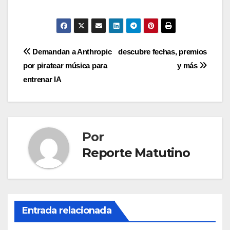
Navegación
Demandan a Anthropic
descubre fechas, premios
por piratear música para
y más
de
entrenar IA
entradas
Por
Reporte Matutino
Entrada relacionada