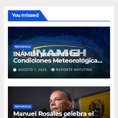
You missed
REPORTAJE
INAMEH presentó las
Condiciones Meteorológicas
para las próximas 24 horas,
AGOSTO 7, 2026
REPORTE MATUTINO
de este viernes 7 de agosto
2026
REPORTAJE
Manuel Rosales celebra el