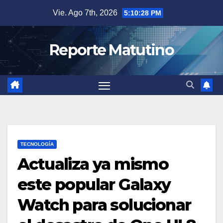
Saltar
Vie. Ago 7th, 2026
5:10:29 PM
al
contenido
Reporte Matutino
TECNOLOGÍA
Actualiza ya mismo
este popular Galaxy
Watch para solucionar