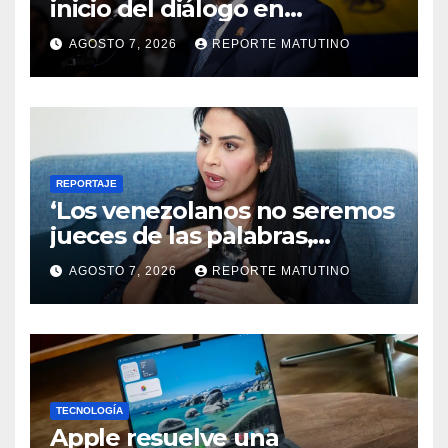
inicio del diálogo en
Venezuela y destaca el
AGOSTO 7, 2026
REPORTE MATUTINO
respaldo de EEUU
REPORTAJE
‘Los venezolanos no seremos
jueces de las palabras,
seremos testigos de los
AGOSTO 7, 2026
REPORTE MATUTINO
resultados’
TECNOLOGÍA
Apple resuelve una