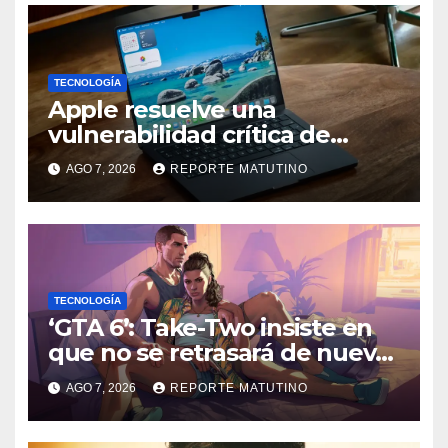
TECNOLOGÍA
Apple resuelve una
vulnerabilidad crítica de
macOS: actualiza tu Mac
AGO 7, 2026
REPORTE MATUTINO
ahora
TECNOLOGÍA
‘GTA 6’: Take-Two insiste en
que no se retrasará de nuevo
y quiere que tú también
AGO 7, 2026
REPORTE MATUTINO
confíes