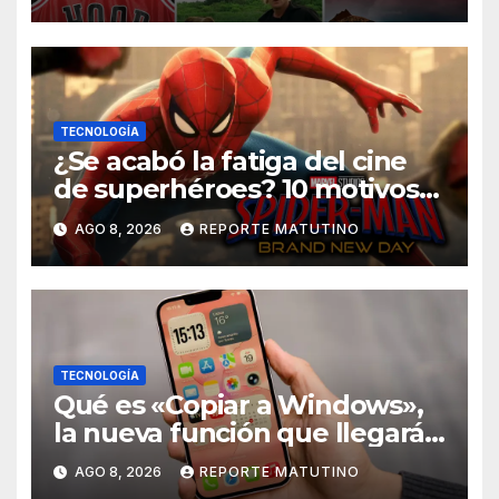
TECNOLOGÍA
¿Se acabó la fatiga del cine
de superhéroes? 10 motivos
por los que ‘Spider-Man:
AGO 8, 2026
REPORTE MATUTINO
Brand New Day» desmiente
esa teoría
TECNOLOGÍA
Qué es «Copiar a Windows»,
la nueva función que llegará
al iPhone solo para Europa
AGO 8, 2026
REPORTE MATUTINO