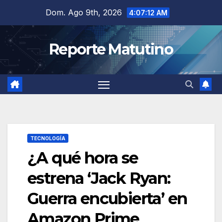
Saltar
Dom. Ago 9th, 2026
4:07:13 AM
al
contenido
Reporte Matutino
TECNOLOGÍA
¿A qué hora se
estrena ‘Jack Ryan:
Guerra encubierta’ en
Amazon Prime