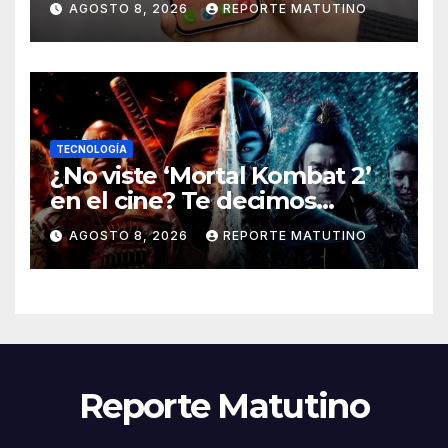
AGOSTO 8, 2026
REPORTE MATUTINO
TECNOLOGÍA
¿No viste ‘Mortal Kombat 2’
en el cine? Te decimos
dónde verla en streaming
AGOSTO 8, 2026
REPORTE MATUTINO
ahora mismo y te damos tres
razones para hacerlo
Reporte Matutino