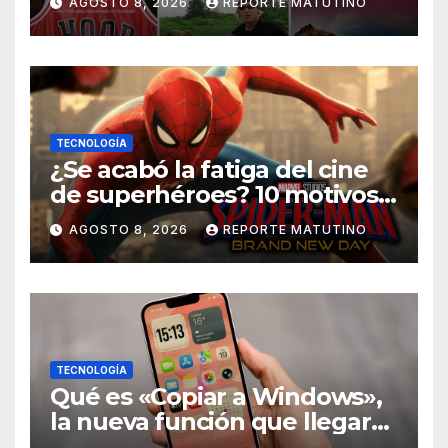
AGOSTO 8, 2026
REPORTE MATUTINO
TECNOLOGÍA
¿Se acabó la fatiga del cine
de superhéroes? 10 motivos
por los que ‘Spider-Man:
AGOSTO 8, 2026
REPORTE MATUTINO
Brand New Day» desmiente
esa teoría
TECNOLOGÍA
Qué es «Copiar a Windows»,
la nueva función que llegará
al iPhone solo para Europa