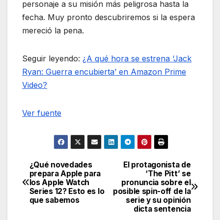
personaje a su misión más peligrosa hasta la
fecha. Muy pronto descubriremos si la espera
mereció la pena.
Seguir leyendo:
¿A qué hora se estrena ‘Jack
Ryan: Guerra encubierta’ en Amazon Prime
Video?
Ver fuente
¿Qué novedades
El protagonista de
Navegación
prepara Apple para
‘The Pitt’ se
los Apple Watch
pronuncia sobre el
de
Series 12? Esto es lo
posible spin-off de la
que sabemos
serie y su opinión
entradas
dicta sentencia