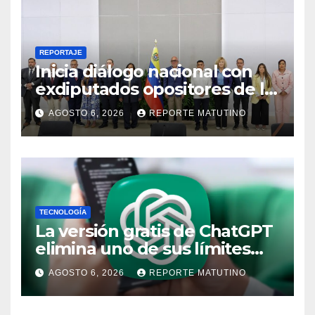
REPORTAJE
Inicia diálogo nacional con
exdiputados opositores de la
AN de 2015
AGOSTO 6, 2026
REPORTE MATUTINO
TECNOLOGÍA
La versión gratis de ChatGPT
elimina uno de sus límites
más pedidos y ahora es más
AGOSTO 6, 2026
REPORTE MATUTINO
útil