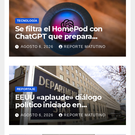
TECNOLOGÍA
Se filtra el HomePod con
ChatGPT que prepara
OpenAI y su diseño es una
AGOSTO 6, 2026
REPORTE MATUTINO
locura
REPORTAJE
EEUU «aplaude» diálogo
político iniciado en
Venezuela
AGOSTO 6, 2026
REPORTE MATUTINO