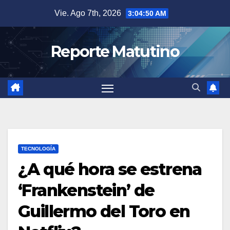
Saltar
Vie. Ago 7th, 2026
3:04:51 AM
al
contenido
Reporte Matutino
TECNOLOGÍA
¿A qué hora se estrena
‘Frankenstein’ de
Guillermo del Toro en