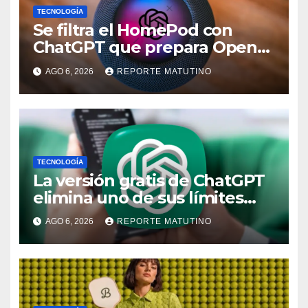
TECNOLOGÍA
Se filtra el HomePod con
ChatGPT que prepara OpenAI
y su diseño es una locura
AGO 6, 2026
REPORTE MATUTINO
TECNOLOGÍA
La versión gratis de ChatGPT
elimina uno de sus límites
más pedidos y ahora es más
AGO 6, 2026
REPORTE MATUTINO
útil