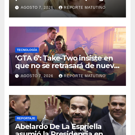
enfermedad
AGOSTO 7, 2026
REPORTE MATUTINO
TECNOLOGÍA
‘GTA 6’: Take-Two insiste en
que no se retrasará de nuevo
y quiere que tú también
AGOSTO 7, 2026
REPORTE MATUTINO
confíes
REPORTAJE
Abelardo De La Espriella
asumió la Presidencia en