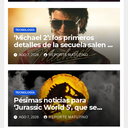
TECNOLOGÍA
‘Michael 2’: los primeros
detalles de la secuela salen a
la luz y ya sabemos cuándo se
AGO 7, 2026
REPORTE MATUTINO
estrena
TECNOLOGÍA
Pésimas noticias para
‘Jurassic World 5’, que se
queda sin director
AGO 7, 2026
REPORTE MATUTINO