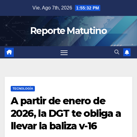
Saltar
Vie. Ago 7th, 2026
1:55:33 PM
al
contenido
Reporte Matutino
TECNOLOGÍA
A partir de enero de
2026, la DGT te obliga a
llevar la baliza v-16