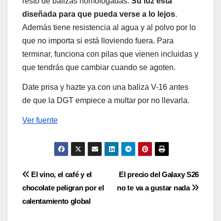
resto de balizas homologadas.
Su luz está
diseñada para que pueda verse a lo lejos
.
Además tiene resistencia al agua y al polvo por lo
que no importa si está lloviendo fuera. Para
terminar, funciona con pilas que vienen incluidas y
que tendrás que cambiar cuando se agoten.
Date prisa y hazte ya con una baliza V-16 antes
de que la DGT empiece a multar por no llevarla.
Ver fuente
Navegación
El vino, el café y el
El precio del Galaxy S26
chocolate peligran por el
no te va a gustar nada
de
calentamiento global
entradas