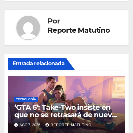
Por
Reporte Matutino
Entrada relacionada
TECNOLOGÍA
‘GTA 6’: Take-Two insiste en
que no se retrasará de nuevo
y quiere que tú también
AGO 7, 2026
REPORTE MATUTINO
confíes