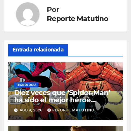
Por
Reporte Matutino
Entrada relacionada
TECNOLOGÍA
Diez veces que ‘Spider-Man’
ha sido el mejor héroe
del cómic
AGO 9, 2026
REPORTE MATUTINO