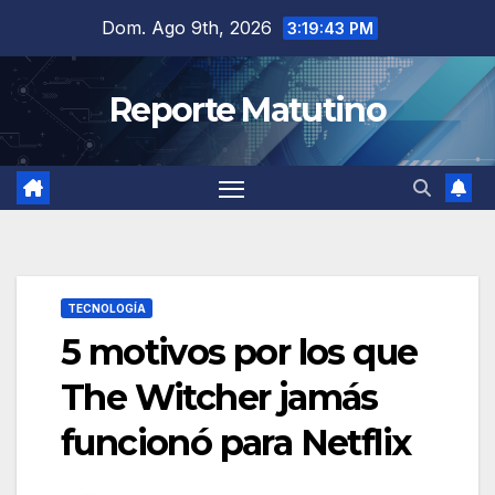
Saltar
Dom. Ago 9th, 2026
3:19:45 PM
al
contenido
Reporte Matutino
TECNOLOGÍA
5 motivos por los que
The Witcher jamás
funcionó para Netflix