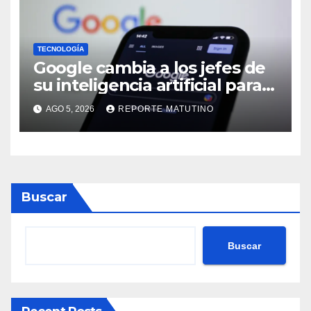
TECNOLOGÍA
Google cambia a los jefes de
su inteligencia artificial para
poder competir con OpenAI y
AGO 5, 2026
REPORTE MATUTINO
Anthropic
Buscar
Buscar