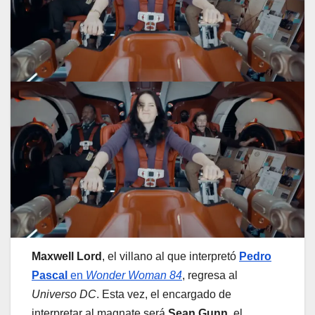
Maxwell Lord
, el villano al que interpretó
Pedro
Pascal
en
Wonder Woman 84
, regresa al
Universo DC
. Esta vez, el encargado de
interpretar al magnate será
Sean Gunn
, el