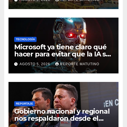
en La Guaira
TECNOLOGÍA
Microsoft ya tiene claro qué
hacer para evitar que la IA se
salga de control
AGOSTO 5, 2026
REPORTE MATUTINO
REPORTAJE
Gobierno nacional y regional
nos respaldaron desde el
primer momento tras