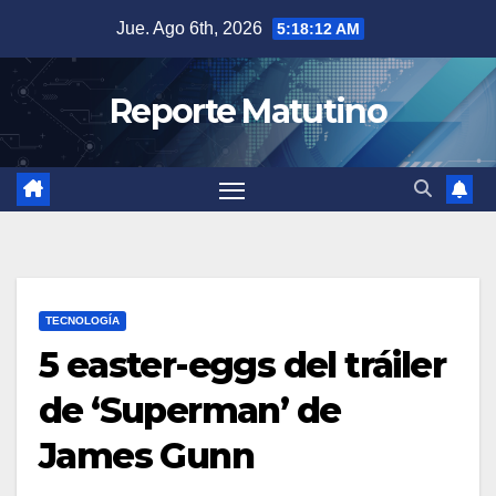
Saltar
Jue. Ago 6th, 2026
5:18:14 AM
al
contenido
Reporte Matutino
TECNOLOGÍA
5 easter-eggs del tráiler
de ‘Superman’ de
James Gunn