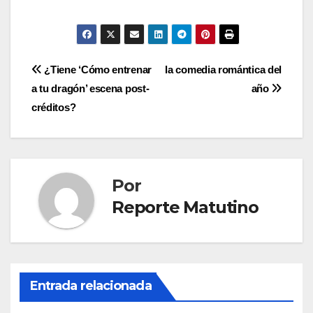
Navegación
¿Tiene ‘Cómo entrenar
la comedia romántica del
a tu dragón’ escena post-
año
de
créditos?
entradas
Por
Reporte Matutino
Entrada relacionada