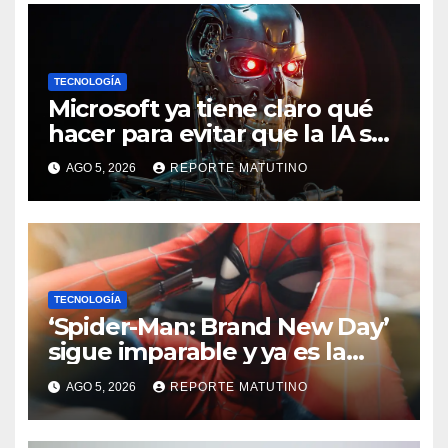
TECNOLOGÍA
Microsoft ya tiene claro qué
hacer para evitar que la IA se
salga de control
AGO 5, 2026
REPORTE MATUTINO
TECNOLOGÍA
‘Spider-Man: Brand New Day’
sigue imparable y ya es la
película más taquillera de
AGO 5, 2026
REPORTE MATUTINO
2026