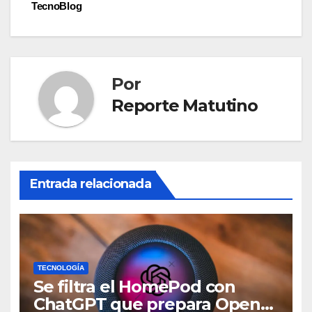
entradas
TecnoBlog
Por
Reporte Matutino
Entrada relacionada
TECNOLOGÍA
Se filtra el HomePod con
ChatGPT que prepara OpenAI