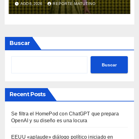
diseño con Photoshop,
AGO 6, 2026
REPORTE MATUTINO
Premiere y otras aplicaciones
creativas
Buscar
Buscar
Recent Posts
Se filtra el HomePod con ChatGPT que prepara
OpenAI y su diseño es una locura
EEUU «aplaude» diálogo político iniciado en