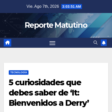
Saltar
Vie. Ago 7th, 2026
3:03:52 AM
al
contenido
Reporte Matutino
TECNOLOGÍA
5 curiosidades que
debes saber de ‘It:
Bienvenidos a Derry’