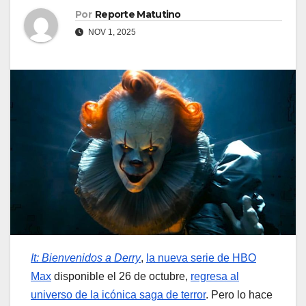
Por
Reporte Matutino
NOV 1, 2025
It: Bienvenidos a Derry
,
la nueva serie de HBO
Max
disponible el 26 de octubre,
regresa al
universo de la icónica saga de terror
. Pero lo hace