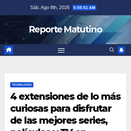
Saltar
Sáb. Ago 8th, 2026
5:55:52 AM
al
contenido
Reporte Matutino
TECNOLOGÍA
4 extensiones de lo más
curiosas para disfrutar
de las mejores series,