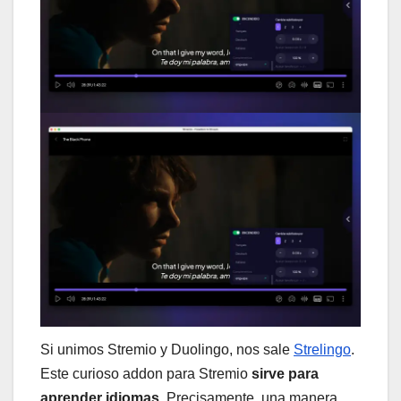
Si unimos Stremio y Duolingo, nos sale
Strelingo
.
Este curioso addon para Stremio
sirve para
aprender idiomas
. Precisamente, una manera