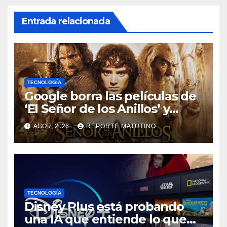
Entrada relacionada
TECNOLOGÍA
Google borra las películas de
‘El Señor de los Anillos’ y
reabre el debate sobre la
AGO 7, 2026
REPORTE MATUTINO
propiedad digital
TECNOLOGÍA
Disney Plus está probando
una IA que entiende lo que