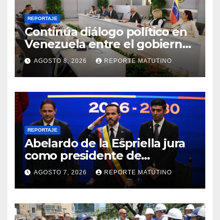
REPORTAJE
Continúa diálogo político en
Venezuela entre el gobierno
y la oposición
AGOSTO 8, 2026
REPORTE MATUTINO
REPORTAJE
Abelardo de la Espriella jura
como presidente de
Colombia para el periodo
AGOSTO 7, 2026
REPORTE MATUTINO
2026-2030