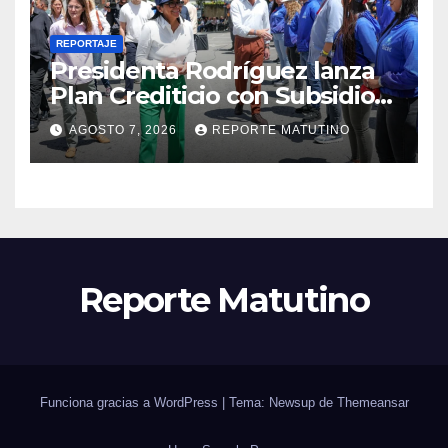
REPORTAJE
Presidenta Rodríguez lanza
Plan Crediticio con Subsidio
Directo en encuentro con
AGOSTO 7, 2026
REPORTE MATUTINO
Juntas de Condominio
Reporte Matutino
Funciona gracias a WordPress
|
Tema: Newsup de
Themeansar