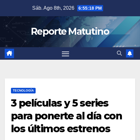
Saltar
Sáb. Ago 8th, 2026
6:55:20 PM
al
contenido
Reporte Matutino
TECNOLOGÍA
3 películas y 5 series
para ponerte al día con
los últimos estrenos