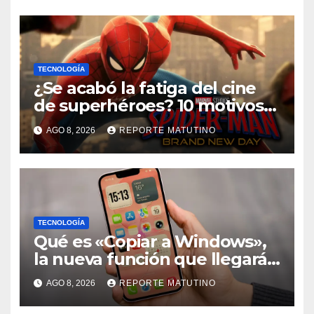
TECNOLOGÍA
¿Se acabó la fatiga del cine
de superhéroes? 10 motivos
por los que ‘Spider-Man:
AGO 8, 2026
REPORTE MATUTINO
Brand New Day» desmiente
esa teoría
TECNOLOGÍA
Qué es «Copiar a Windows»,
la nueva función que llegará
al iPhone solo para Europa
AGO 8, 2026
REPORTE MATUTINO