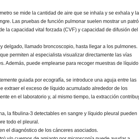
ómetro se mide la cantidad de aire que se inhala y se exhala y la
sangre. Las pruebas de función pulmonar suelen mostrar un patr
 de la capacidad vital forzada (CVF) y capacidad de difusión del
e y delgado, llamado broncoscopio, hasta llegar a los pulmones. 
que permiten al especialista visualizar directamente las vías
iones. Además, puede emplearse para recoger muestras de líquido
ntemente guiada por ecografía, se introduce una aguja entre las
n de extraer el exceso de líquido acumulado alrededor de los
nte en el laboratorio y, al mismo tiempo, la extracción contribu
na, la fibulina-3 detectables en sangre y líquido pleural pueden
e todo el pleural.
 en el diagnóstico de los cánceres asociados.
to) y/o cuerpos de amianto por microscopía puede ayudar a