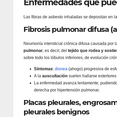
Enfermedades que pue
Las fibras de asbesto inhaladas se depositan en l
Fibrosis pulmonar difusa (a
Neumonía intersticial crónica difusa causada por l
pulmonar
, es decir, del
tejido que rodea y sostie
sobre todo los lóbulos inferiores, de evolución cró
Síntomas
:
disnea
(ahogo) progresiva de esfu
A la
auscultación
suelen hallarse estertores
La enfermedad avanza lentamente, pudiendo c
derecha por hipertensión pulmonar.
Placas pleurales, engrosam
pleurales benignos