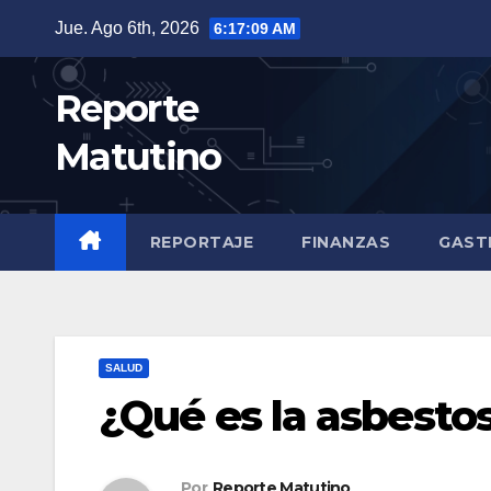
Saltar
Jue. Ago 6th, 2026
6:17:10 AM
al
contenido
Reporte
Matutino
REPORTAJE
FINANZAS
GAST
SALUD
¿Qué es la asbesto
Por
Reporte Matutino