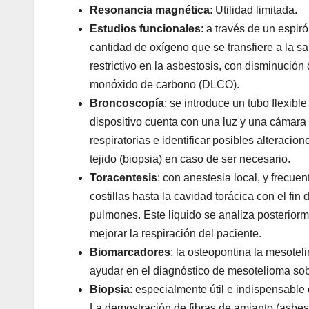
Resonancia magnética
: Utilidad limitada.
Estudios funcionales
: a través de un espir
cantidad de oxígeno que se transfiere a la 
restrictivo en la asbestosis, con disminución
monóxido de carbono (DLCO).
Broncoscopía
: se introduce un tubo flexibl
dispositivo cuenta con una luz y una cámara 
respiratorias e identificar posibles alterac
tejido (biopsia) en caso de ser necesario.
Toracentesis
: con anestesia local, y frecue
costillas hasta la cavidad torácica con el fi
pulmones. Este líquido se analiza posteriorme
mejorar la respiración del paciente.
Biomarcadores
: la osteopontina la mesoteli
ayudar en el diagnóstico de mesotelioma sobr
Biopsia
: especialmente útil e indispensable
La demostración de fibras de amianto (asbes