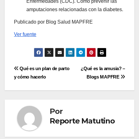
Enfermedades (CDC). Cómo prevenir las
amputaciones relacionadas con la diabetes.
Publicado por Blog Salud MAPFRE
Ver fuente
Navegación
Qué es un plan de parto
¿Qué es la amusia? –
y cómo hacerlo
Blogs MAPFRE
de
entradas
Por
Reporte Matutino