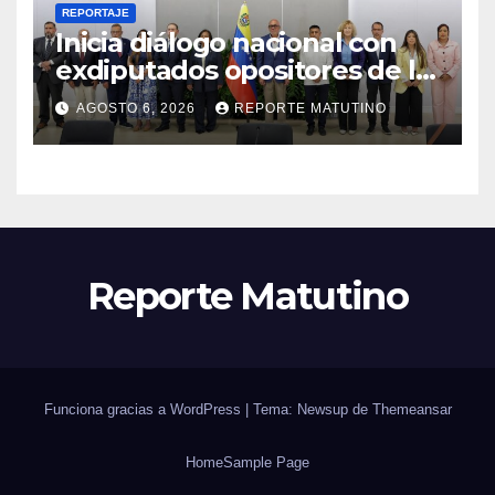
REPORTAJE
Inicia diálogo nacional con
exdiputados opositores de la
AN de 2015
AGOSTO 6, 2026
REPORTE MATUTINO
Reporte Matutino
Funciona gracias a WordPress
|
Tema: Newsup de
Themeansar
Home
Sample Page