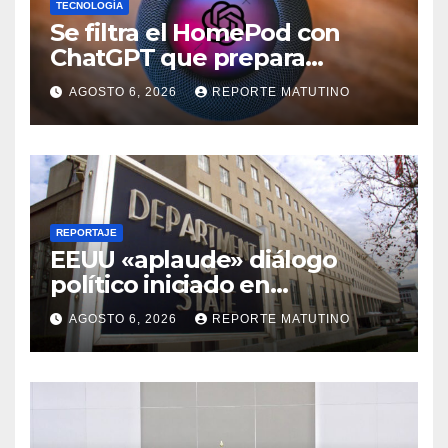
TECNOLOGÍA
Se filtra el HomePod con
ChatGPT que prepara
OpenAI y su diseño es una
AGOSTO 6, 2026
REPORTE MATUTINO
locura
REPORTAJE
EEUU «aplaude» diálogo
político iniciado en
Venezuela
AGOSTO 6, 2026
REPORTE MATUTINO