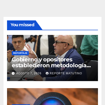
You missed
REPORTAJE
Gobierno y opositores
establecieron metodología
para el proceso de diálogo en
AGOSTO 7, 2026
REPORTE MATUTINO
Venezuela