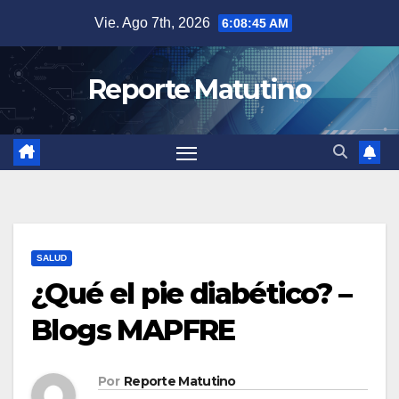
Saltar
Vie. Ago 7th, 2026
6:08:46 AM
al
contenido
Reporte Matutino
SALUD
¿Qué el pie diabético? –
Blogs MAPFRE
Por
Reporte Matutino