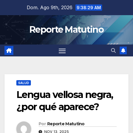
Saltar
Dom. Ago 9th, 2026
9:38:29 AM
al
contenido
Reporte Matutino
SALUD
Lengua vellosa negra,
¿por qué aparece?
Por
Reporte Matutino
NOV 13, 2025