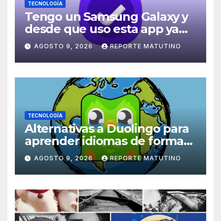
TECNOLOGÍA
Tengo un Samsung Galaxy y
desde que uso esta app ya
no se me olvidan mis
AGOSTO 9, 2026
REPORTE MATUTINO
pendientes
TECNOLOGÍA
Alternativas a Duolingo para
aprender idiomas de forma
práctica, inmersiva y divertida
AGOSTO 9, 2026
REPORTE MATUTINO