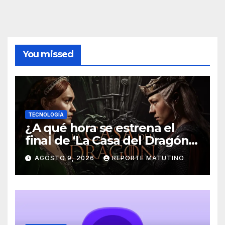
You missed
TECNOLOGÍA
¿A qué hora se estrena el
final de ‘La Casa del Dragón’
temporada 3 en HBO Max?
AGOSTO 9, 2026
REPORTE MATUTINO