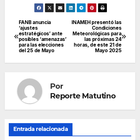
FANB anuncia
INAMEH presentó las
Navegación
‘ajustes
Condiciones
estratégicos’ ante
Meteorológicas para
de
posibles ‘amenazas’
las próximas 24
para las elecciones
horas, de este 21 de
entradas
del 25 de Mayo
Mayo 2025
Por
Reporte Matutino
Entrada relacionada