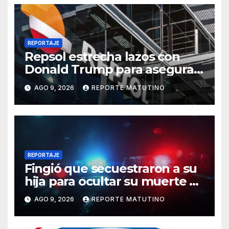
REPORTAJE
Repsol estrecha lazos con
Donald Trump para asegurar
negocios en Venezuela
AGO 9, 2026
REPORTE MATUTINO
REPORTAJE
Fingió que secuestraron a su
hija para ocultar su muerte y
así la policía descubrió el
AGO 9, 2026
REPORTE MATUTINO
engaño