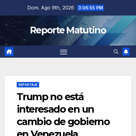
Saltar
Dom. Ago 9th, 2026
3:06:56 PM
al
contenido
Reporte Matutino
REPORTAJE
Trump no está
interesado en un
cambio de gobierno
en Venezuela