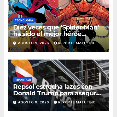
TECNOLOGÍA
Diez veces que ‘Spider-Man’
ha sido el mejor héroe
del cómic
AGOSTO 9, 2026
REPORTE MATUTINO
REPORTAJE
Repsol estrecha lazos con
Donald Trump para asegurar
negocios en Venezuela
AGOSTO 9, 2026
REPORTE MATUTINO