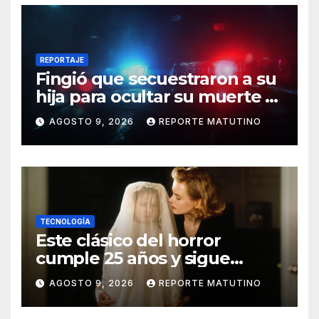
REPORTAJE
Fingió que secuestraron a su
hija para ocultar su muerte y
así la policía descubrió el
AGOSTO 9, 2026
REPORTE MATUTINO
engaño
TECNOLOGÍA
Este clásico del horror
cumple 25 años y sigue
siendo estupendo (y lo
AGOSTO 9, 2026
REPORTE MATUTINO
puedes ver en Netflix)