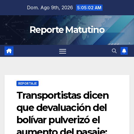
Saltar
Dom. Ago 9th, 2026
5:05:03 AM
al
contenido
Reporte Matutino
REPORTAJE
Transportistas dicen
que devaluación del
bolívar pulverizó el
aumento del pasaje: