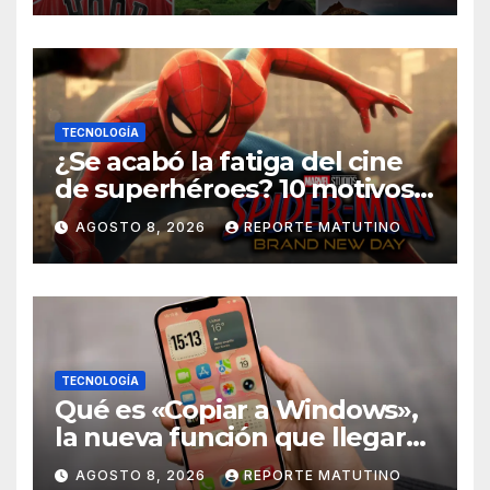
TECNOLOGÍA
¿Se acabó la fatiga del cine
de superhéroes? 10 motivos
por los que ‘Spider-Man:
AGOSTO 8, 2026
REPORTE MATUTINO
Brand New Day» desmiente
esa teoría
TECNOLOGÍA
Qué es «Copiar a Windows»,
la nueva función que llegará
al iPhone solo para Europa
AGOSTO 8, 2026
REPORTE MATUTINO