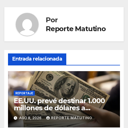
Por
Reporte Matutino
Entrada relacionada
REPORTAJE
EE.UU. prevé destinar 1.000
millones de dólares a
Colombia para un paquete de
AGO 8, 2026
REPORTE MATUTINO
seguridad