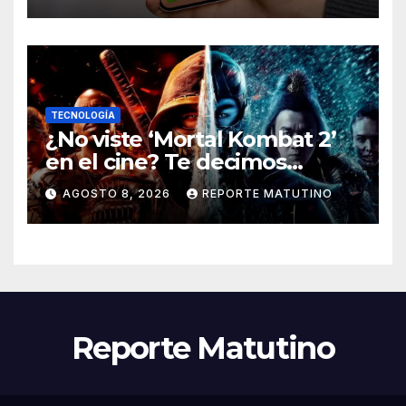
TECNOLOGÍA
¿No viste ‘Mortal Kombat 2’
en el cine? Te decimos
dónde verla en streaming
AGOSTO 8, 2026
REPORTE MATUTINO
ahora mismo y te damos tres
razones para hacerlo
Reporte Matutino