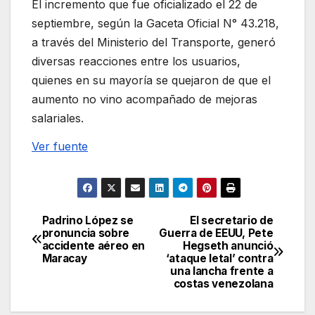
El incremento que fue oficializado el 22 de
septiembre, según la Gaceta Oficial N° 43.218,
a través del Ministerio del Transporte, generó
diversas reacciones entre los usuarios,
quienes en su mayoría se quejaron de que el
aumento no vino acompañado de mejoras
salariales.
Ver fuente
Padrino López se
El secretario de
Navegación
pronuncia sobre
Guerra de EEUU, Pete
accidente aéreo en
Hegseth anunció
de
Maracay
‘ataque letal’ contra
una lancha frente a
entradas
costas venezolana