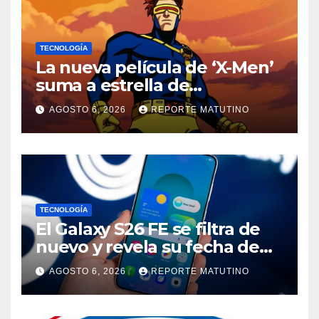
TECNOLOGÍA
La nueva película de ‘X-Men’
suma a estrella de
‘Heartstopper’ como Cíclope
AGOSTO 6, 2026
REPORTE MATUTINO
TECNOLOGÍA
El Galaxy S26 FE se filtra de
nuevo y revela su fecha de
lanzamiento
AGOSTO 6, 2026
REPORTE MATUTINO