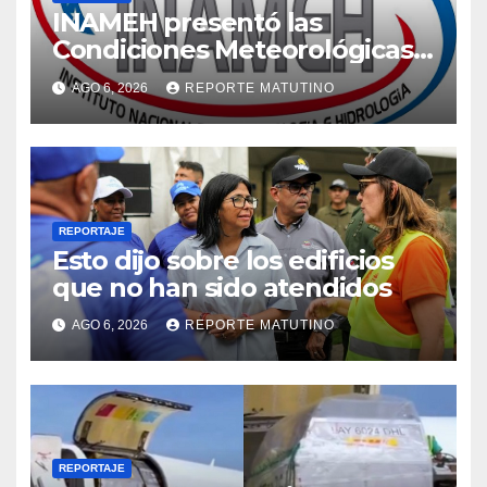
INAMEH presentó las
Condiciones Meteorológicas
para las próximas 24 horas,
AGO 6, 2026
REPORTE MATUTINO
de este jueves 6 de agosto
2026
REPORTAJE
Esto dijo sobre los edificios
que no han sido atendidos
AGO 6, 2026
REPORTE MATUTINO
REPORTAJE