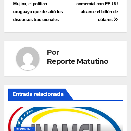
de
Mujica, el político
comercial con EE.UU
entradas
uruguayo que desafió los
alcance el billón de
discursos tradicionales
dólares
Por
Reporte Matutino
Entrada relacionada
REPORTAJE