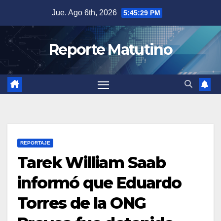
Saltar
Jue. Ago 6th, 2026
5:45:30 PM
al
contenido
Reporte Matutino
REPORTAJE
Tarek William Saab
informó que Eduardo
Torres de la ONG