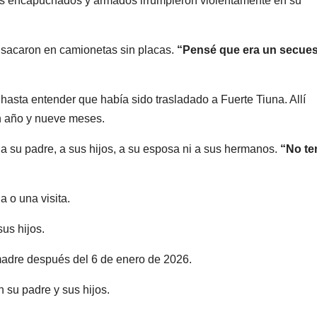
res encapuchados y armados irrumpieron violentamente en su
 sacaron en camionetas sin placas.
“Pensé que era un secues
asta entender que había sido trasladado a Fuerte Tiuna. Allí
n año y nueve meses.
 su padre, a sus hijos, a su esposa ni a sus hermanos.
“No te
 o una visita.
us hijos.
 madre después del 6 de enero de 2026.
 su padre y sus hijos.