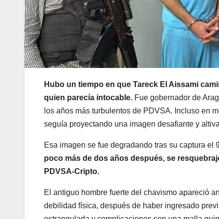
Hubo un tiempo en que Tareck El Aissami camin
quien parecía intocable.
Fue gobernador de Aragua
los años más turbulentos de PDVSA. Incluso en me
seguía proyectando una imagen desafiante y altiva 
Esa imagen se fue degradando tras su captura el 9
poco más de dos años después, se resquebrajó 
PDVSA-Cripto.
El antiguo hombre fuerte del chavismo apareció an
debilidad física, después de haber ingresado previ
estrangulada y complicaciones con una malla quir