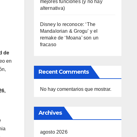
mejores funciones (y no hay
alternativa)
Disney lo reconoce: ‘The
Mandalorian & Grogu’ y el
remake de ‘Moana’ son un
fracaso
d de
leo en
ón,
Recent Comments
No hay comentarios que mostrar.
26,
Archives
e
nia
agosto 2026
e