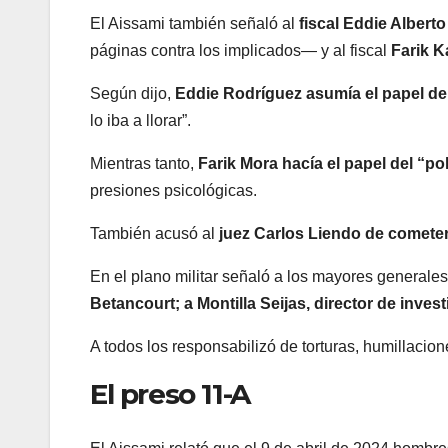
El Aissami también señaló al
fiscal Eddie Alber
páginas contra los implicados— y al fiscal
Farik K
Según dijo,
Eddie Rodríguez asumía el papel del
lo iba a llorar”.
Mientras tanto,
Farik Mora hacía el papel del “po
presiones psicológicas.
También acusó al
juez Carlos Liendo de cometer 
En el plano militar señaló a los mayores generale
Betancourt; a Montilla Seijas, director de inv
A todos los responsabilizó de torturas, humillaci
El preso 11-A