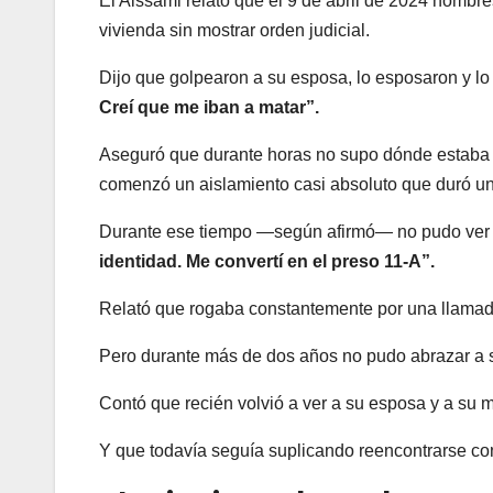
El Aissami relató que el 9 de abril de 2024 homb
vivienda sin mostrar orden judicial.
Dijo que golpearon a su esposa, lo esposaron y lo
Creí que me iban a matar”.
Aseguró que durante horas no supo dónde estaba h
comenzó un aislamiento casi absoluto que duró u
Durante ese tiempo —según afirmó— no pudo ver a
identidad. Me convertí en el preso 11-A”.
Relató que rogaba constantemente por una llamada
Pero durante más de dos años no pudo abrazar a s
Contó que recién volvió a ver a su esposa y a su
Y que todavía seguía suplicando reencontrarse con