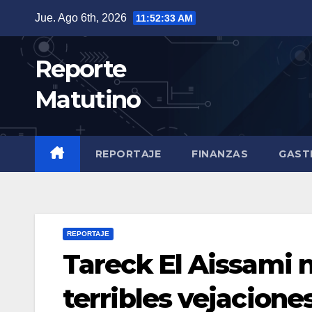
Saltar
Jue. Ago 6th, 2026
11:52:35 AM
al
contenido
Reporte
Matutino
REPORTAJE
FINANZAS
GAST
REPORTAJE
Tareck El Aissami n
terribles vejacione