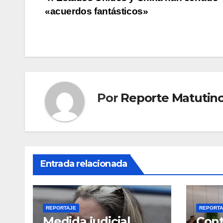
Navegación
«acuerdos fantásticos»
de
entradas
Por
Reporte Matutin
Entrada relacionada
REPORTAJE
REPORTA
Medida judicial
Cont