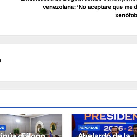
venezolana: ‘No aceptare que me 
xenófo
o
JE
REPORTAJE
inúa diálogo
Abelardo de la