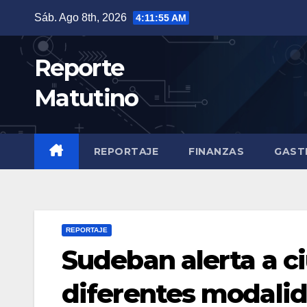
Saltar
Sáb. Ago 8th, 2026
4:11:56 AM
al
contenido
Reporte
Matutino
REPORTAJE
FINANZAS
GAST
REPORTAJE
Sudeban alerta a c
diferentes modalid