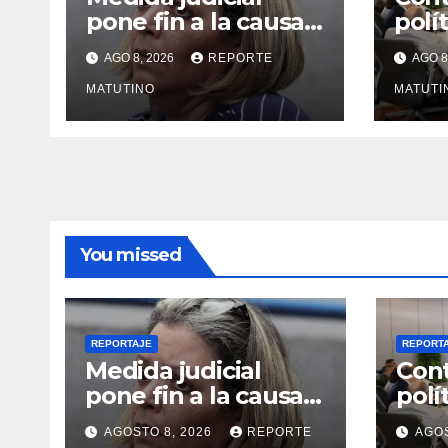
pone fin a la causa
polí
contra la exjuex
Vene
AGO 8, 2026
REPORTE
AGO 8
Afiuni
gobi
MATUTINO
opos
MATUTI
You missed
REPORTAJE
REPORT
Medida judicial
Cont
pone fin a la causa
polí
contra la exjuex
Vene
AGOSTO 8, 2026
REPORTE
AGOS
Afiuni
gobi