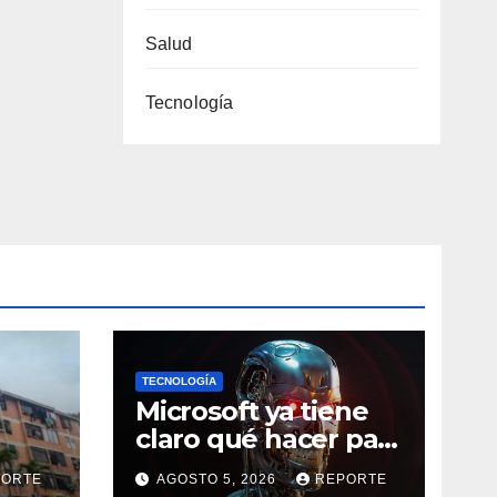
Salud
Tecnología
TECNOLOGÍA
Microsoft ya tiene
claro qué hacer para
ra
evitar que la IA se
PORTE
AGOSTO 5, 2026
REPORTE
salga de control