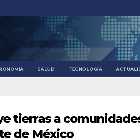
RONOMÍA
SALUD
TECNOLOGÍA
ACTUALI
ye tierras a comunidade
rte de México