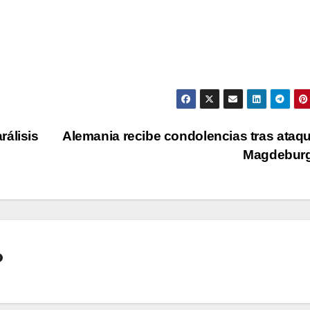
rálisis
Alemania recibe condolencias tras ataq
Magdebur
o