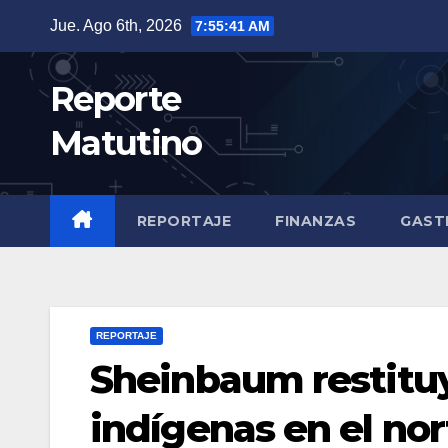
Saltar
Jue. Ago 6th, 2026
7:55:42 AM
al
contenido
Reporte
Matutino
REPORTAJE
FINANZAS
GAST
REPORTAJE
Sheinbaum restitu
indígenas en el no