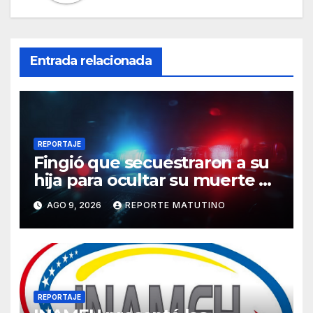
Entrada relacionada
REPORTAJE
Fingió que secuestraron a su
hija para ocultar su muerte y
así la policía descubrió el
AGO 9, 2026
REPORTE MATUTINO
engaño
REPORTAJE