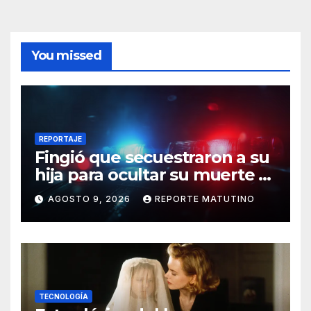
You missed
REPORTAJE
Fingió que secuestraron a su
hija para ocultar su muerte y
así la policía descubrió el
AGOSTO 9, 2026
REPORTE MATUTINO
engaño
TECNOLOGÍA