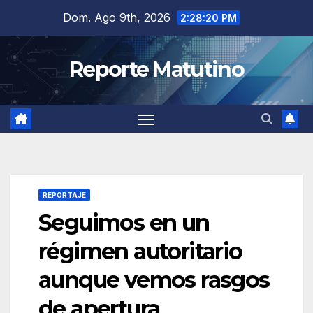
Saltar
Dom. Ago 9th, 2026
2:28:21 PM
al
contenido
Reporte Matutino
REPORTAJE
Seguimos en un
régimen autoritario
aunque vemos rasgos
de apertura