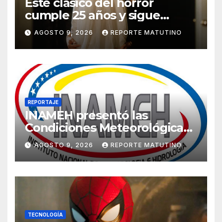
Este clásico del horror
cumple 25 años y sigue
siendo estupendo (y lo
AGOSTO 9, 2026
REPORTE MATUTINO
puedes ver en Netflix)
REPORTAJE
INAMEH presentó las
Condiciones Meteorológicas
para las próximas 24 horas,
AGOSTO 9, 2026
REPORTE MATUTINO
de este domingo 9 de agosto
2026
TECNOLOGÍA