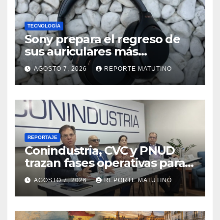
TECNOLOGÍA
Sony prepara el regreso de
sus auriculares más
vendidos, ahora más baratos
AGOSTO 7, 2026
REPORTE MATUTINO
REPORTAJE
Conindustria, CVC y PNUD
trazan fases operativas para
reconstruir a Venezuela
AGOSTO 7, 2026
REPORTE MATUTINO