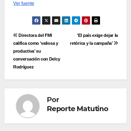
Ver fuente
Navegación
Directora del FMI
‘El país exige dejar la
califica como ‘valiosa y
retórica y la campaña’
de
productiva’ su
entradas
conversación con Delcy
Rodríguez
Por
Reporte Matutino