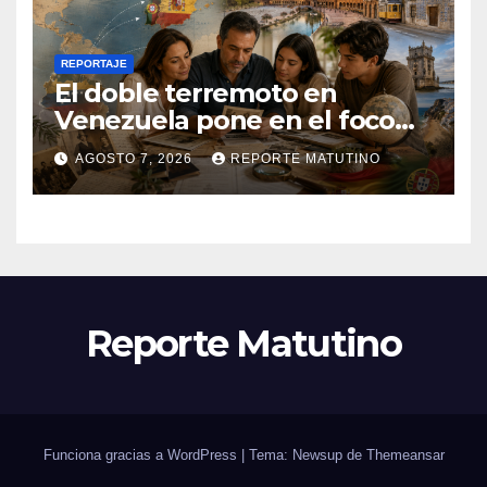
REPORTAJE
El doble terremoto en
Venezuela pone en el foco
las alternativas legales para
AGOSTO 7, 2026
REPORTE MATUTINO
solicitar la nacionalidad por
parte de personas con
vínculos familiares en España
y Portugal
Reporte Matutino
Funciona gracias a WordPress
|
Tema: Newsup de
Themeansar