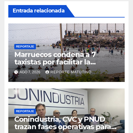
Entrada relacionada
REPORTAJE
Marruecos condena a 7
taxistas por facilitar la
migración irregular hacia
AGO 7, 2026
REPORTE MATUTINO
Ceuta
REPORTAJE
Conindustria, CVC y PNUD
trazan fases operativas para