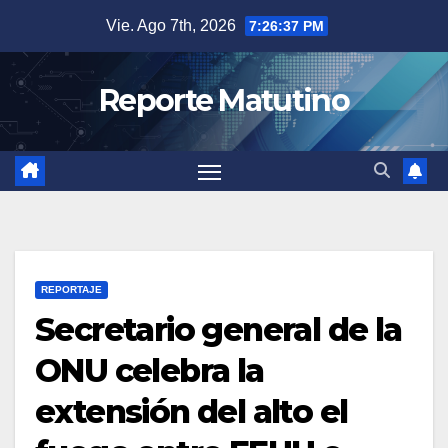
Saltar
Vie. Ago 7th, 2026
7:26:38 PM
al
contenido
Reporte Matutino
REPORTAJE
Secretario general de la
ONU celebra la
extensión del alto el