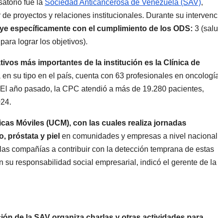
atorio fue la
Sociedad Anticancerosa de Venezuela (SAV)
,
 de proyectos y relaciones institucionales. Durante su intervenc
uye específicamente con el cumplimiento de los ODS:
3 (salu
para lograr los objetivos).
vos más importantes de la institución es la Clínica de
ca en su tipo en el país, cuenta con 63 profesionales en oncologí
 El año pasado, la CPC atendió a más de 19.280 pacientes,
024.
cas Móviles (UCM), con las cuales realiza jornadas
, próstata y piel
en comunidades y empresas a nivel nacional
 las compañías a contribuir con la detección temprana de estas
on su responsabilidad social empresarial, indicó el gerente de la
n de la SAV organiza charlas y otras actividades para