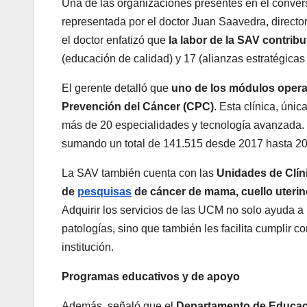
Una de las organizaciones presentes en el convers
representada por el doctor Juan Saavedra, director
el doctor enfatizó que
la labor de la SAV contrib
(educación de calidad) y 17 (alianzas estratégicas 
El gerente detalló que
uno de los módulos operati
Prevención del Cáncer (CPC)
. Esta clínica, úni
más de 20 especialidades y tecnología avanzada.
sumando un total de 141.515 desde 2017 hasta 2
La SAV también cuenta con las
Unidades de Clíni
de
pesquisas
de cáncer de mama, cuello uterino
Adquirir los servicios de las UCM no solo ayuda a
patologías, sino que también les facilita cumplir c
institución.
Programas educativos y de apoyo
Además, señaló que el
Departamento de Educació