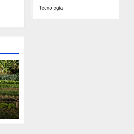
Tecnología
 a
iar