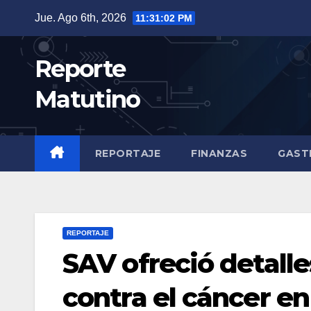
Saltar
Jue. Ago 6th, 2026
11:31:03 PM
al
contenido
Reporte
Matutino
REPORTAJE
FINANZAS
GAST
REPORTAJE
SAV ofreció detalle
contra el cáncer e