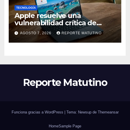
TECNOLOGÍA
Apple resuelve una
vulnerabilidad crítica de
macOS: actualiza tu Mac
AGOSTO 7, 2026
REPORTE MATUTINO
ahora
Reporte Matutino
Funciona gracias a WordPress
|
Tema: Newsup de
Themeansar
Home
Sample Page