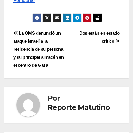
Ver fuente
Navegación
La OMS denunció un
Dos están en estado
ataque israelí a la
crítico
de
residencia de su personal
entradas
y su principal almacén en
el centro de Gaza
Por
Reporte Matutino