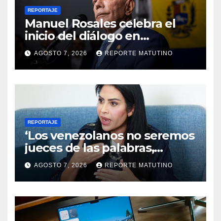
REPORTAJE
Manuel Rosales celebra el
inicio del diálogo en
Venezuela y destaca el
AGOSTO 7, 2026
REPORTE MATUTINO
respaldo de EEUU
REPORTAJE
‘Los venezolanos no seremos
jueces de las palabras,
seremos testigos de los
AGOSTO 7, 2026
REPORTE MATUTINO
resultados’