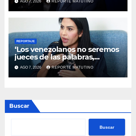
AGO 7, 2026
REPORTE MATUTINO
respaldo de EEUU
REPORTAJE
‘Los venezolanos no seremos
jueces de las palabras,
seremos testigos de los
AGO 7, 2026
REPORTE MATUTINO
resultados’
Buscar
Buscar