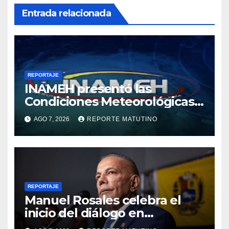
Entrada relacionada
REPORTAJE
INAMEH presentó las
Condiciones Meteorológicas
para las próximas 24 horas,
AGO 7, 2026
REPORTE MATUTINO
de este viernes 7 de agosto
2026
REPORTAJE
Manuel Rosales celebra el
inicio del diálogo en
Venezuela y destaca el