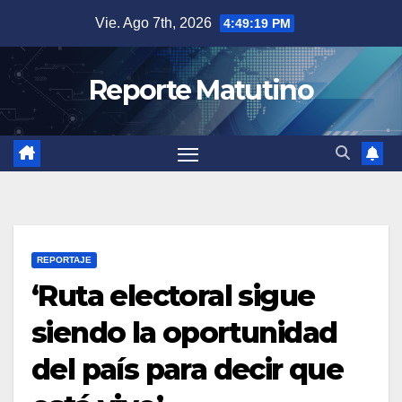
Saltar
Vie. Ago 7th, 2026
4:49:19 PM
al
contenido
Reporte Matutino
REPORTAJE
‘Ruta electoral sigue
siendo la oportunidad
del país para decir que