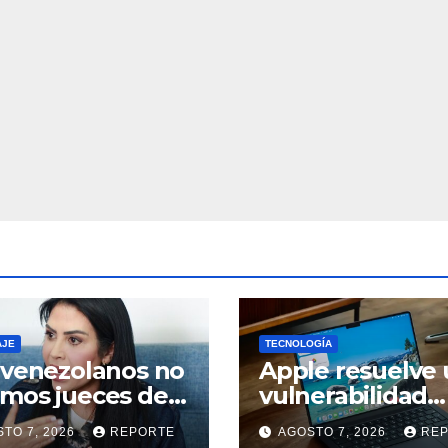
AJE
TECNOLOGÍA
 venezolanos no
Apple resuelve
mos jueces de
vulnerabilidad
palabras,
crítica de macO
TO 7, 2026
REPORTE
AGOSTO 7, 2026
RE
mos testigos de
actualiza tu Ma