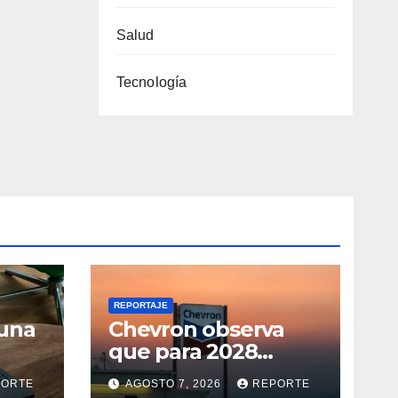
Salud
Tecnología
REPORTAJE
 una
Chevron observa
que para 2028
S:
puede aumentar su
PORTE
AGOSTO 7, 2026
REPORTE
c
producción en