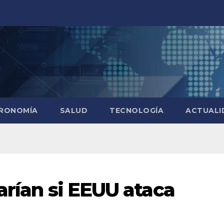
RONOMÍA
SALUD
TECNOLOGÍA
ACTUALI
arían si EEUU ataca