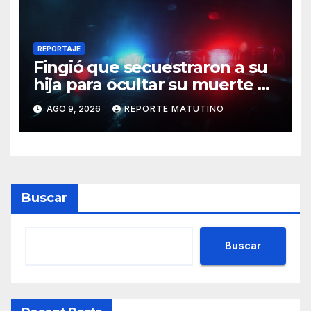
REPORTAJE
Fingió que secuestraron a su
hija para ocultar su muerte y
así la policía descubrió el
AGO 9, 2026
REPORTE MATUTINO
engaño
Buscar
Buscar