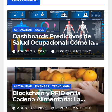
ACTUALIDAD
SALUD
Dashboards Predictivos de
Salud Ocupacional: Cómo la
IA Anticipa el Ausentismo
AGOSTO 9, 2026
REPORTE MATUTINO
Laboral en 2026 por Sol María
Sthormes Bolívar
ACTUALIDAD
FINANZAS
TECNOLOGÍA
Blockchain y RFID en la
Cadena Alimentaria: La
Trazabilidad Total que Exige
AGOSTO 9, 2026
REPORTE MATUTINO
el Consumidor Actual por