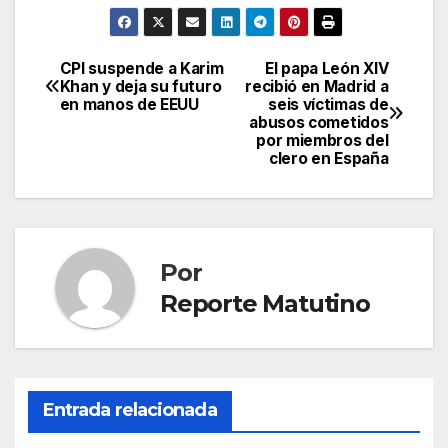
CPI suspende a Karim
El papa León XIV
Navegación
Khan y deja su futuro
recibió en Madrid a
en manos de EEUU
seis víctimas de
de
abusos cometidos
por miembros del
entradas
clero en España
Por
Reporte Matutino
Entrada relacionada