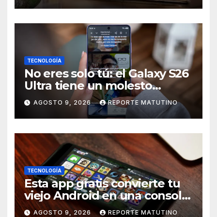
Santiago Uzcátegui Pinto
TECNOLOGÍA
No eres solo tú: el Galaxy S26
Ultra tiene un molesto
problema en la pantalla, pero
AGOSTO 9, 2026
REPORTE MATUTINO
una solución está en camino
TECNOLOGÍA
Esta app gratis convierte tu
viejo Android en una consola
retro de videojuegos
AGOSTO 9, 2026
REPORTE MATUTINO