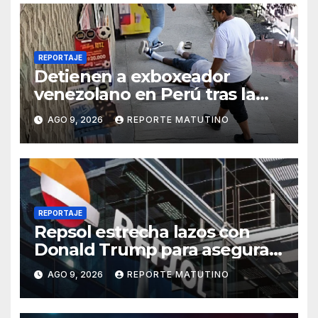
REPORTAJE
Detienen a exboxeador
venezolano en Perú tras la
muerte de mototaxista
AGO 9, 2026
REPORTE MATUTINO
durante una riña
REPORTAJE
Repsol estrecha lazos con
Donald Trump para asegurar
negocios en Venezuela
AGO 9, 2026
REPORTE MATUTINO