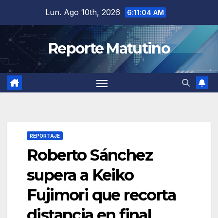
Saltar
Lun. Ago 10th, 2026
6:11:05 AM
al
contenido
Reporte Matutino
REPORTAJE
Roberto Sánchez
supera a Keiko
Fujimori que recorta
distancia en final