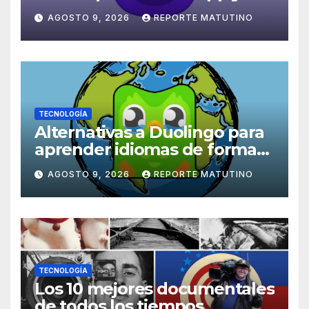
no se me olvidan mis
AGOSTO 9, 2026
REPORTE MATUTINO
pendientes
TECNOLOGÍA
Alternativas a Duolingo para
aprender idiomas de forma
práctica, inmersiva y divertida
AGOSTO 9, 2026
REPORTE MATUTINO
TECNOLOGÍA
Los 10 mejores documentales
de todos los tiempos