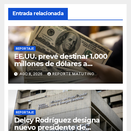
Entrada relacionada
REPORTAJE
EE.UU. prevé destinar 1.000
millones de dólares a
Colombia para un paquete de
AGO 8, 2026
REPORTE MATUTINO
seguridad
REPORTAJE
Delcy Rodríguez designa
nuevo presidente de