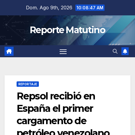
Saltar
Dom. Ago 9th, 2026
10:08:48 AM
al
contenido
Reporte Matutino
REPORTAJE
Repsol recibió en
España el primer
cargamento de
petróleo venezolano