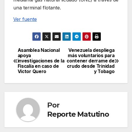
una terminal flotante.
Ver fuente
Asamblea Nacional
Venezuela despliega
Navegación
apoya
más voluntarios para
investigaciones de la
contener derrame de
de
Fiscalía en caso de
crudo desde Trinidad
Víctor Quero
y Tobago
entradas
Por
Reporte Matutino