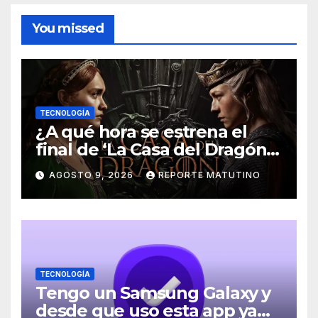
You missed
TECNOLOGÍA
¿A qué hora se estrena el
final de ‘La Casa del Dragón’
temporada 3 en HBO Max?
AGOSTO 9, 2026
REPORTE MATUTINO
TECNOLOGÍA
Tengo un Samsung Galaxy y
desde que uso esta app ya