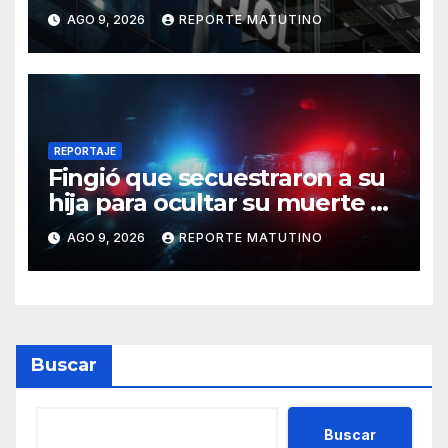
negocios en Venezuela
AGO 9, 2026
REPORTE MATUTINO
REPORTAJE
Fingió que secuestraron a su
hija para ocultar su muerte y
así la policía descubrió el
AGO 9, 2026
REPORTE MATUTINO
engaño
Buscar
Buscar