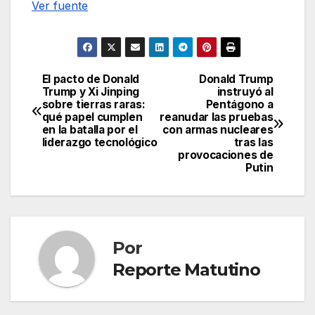
Ver fuente
El pacto de Donald
Donald Trump
Navegación
Trump y Xi Jinping
instruyó al
sobre tierras raras:
Pentágono a
de
qué papel cumplen
reanudar las pruebas
en la batalla por el
con armas nucleares
entradas
liderazgo tecnológico
tras las
provocaciones de
Putin
Por
Reporte Matutino