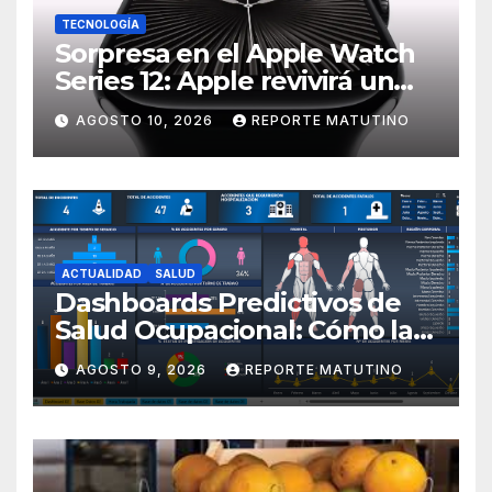
TECNOLOGÍA
Sorpresa en el Apple Watch
Series 12: Apple revivirá un
modelo icónico que los fans
AGOSTO 10, 2026
REPORTE MATUTINO
adoraban
ACTUALIDAD
SALUD
Dashboards Predictivos de
Salud Ocupacional: Cómo la
IA Anticipa el Ausentismo
AGOSTO 9, 2026
REPORTE MATUTINO
Laboral en 2026 por Sol María
Sthormes Bolívar