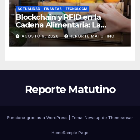
ACTUALIDAD
FINANZAS
TECNOLOGÍA
Blockchain y RFID en la
Cadena Alimentaria: La
Trazabilidad Total que Exige
AGOSTO 9, 2026
REPORTE MATUTINO
el Consumidor Actual por
Santiago Uzcátegui Pinto
Reporte Matutino
Funciona gracias a WordPress
|
Tema:
Newsup
de
Themeansar
Home
Sample Page