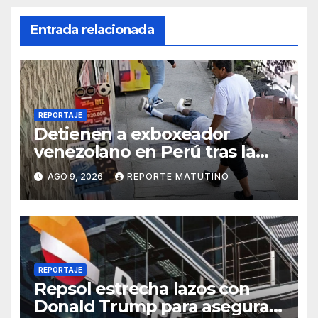
Entrada relacionada
REPORTAJE
Detienen a exboxeador
venezolano en Perú tras la
muerte de mototaxista
AGO 9, 2026
REPORTE MATUTINO
durante una riña
REPORTAJE
Repsol estrecha lazos con
Donald Trump para asegurar