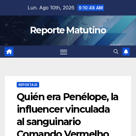
Saltar
Lun. Ago 10th, 2026
9:10:49 AM
al
contenido
Reporte Matutino
REPORTAJE
Quién era Penélope, la
influencer vinculada
al sanguinario
Comando Vermelho