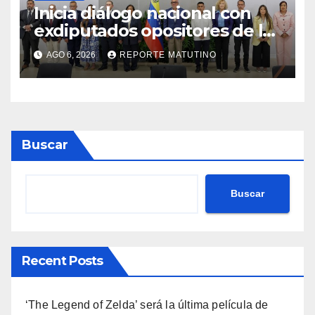
Inicia diálogo nacional con
exdiputados opositores de la
AN de 2015
AGO 6, 2026
REPORTE MATUTINO
Buscar
Buscar
Recent Posts
‘The Legend of Zelda’ será la última película de