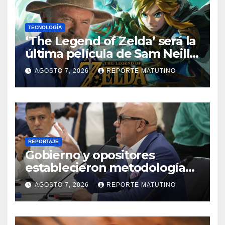
TECNOLOGÍA
‘The Legend of Zelda’ será la
última película de Sam Neill…
que ya tiene villano
AGOSTO 7, 2026
REPORTE MATUTINO
confirmado
REPORTAJE
Gobierno y opositores
establecieron metodología
para el proceso de diálogo en
AGOSTO 7, 2026
REPORTE MATUTINO
Venezuela