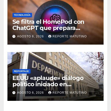
TECNOLOGÍA
Se filtra el HomePod con
ChatGPT que prepara
OpenAI y su diseño es una
AGOSTO 6, 2026
REPORTE MATUTINO
locura
REPORTAJE
EEUU «aplaude» diálogo
político iniciado en
Venezuela
AGOSTO 6, 2026
REPORTE MATUTINO