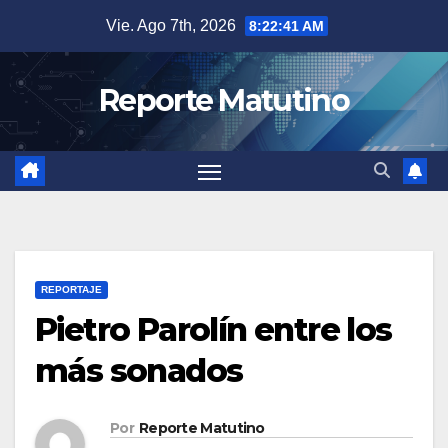
Saltar
Vie. Ago 7th, 2026
8:22:42 AM
al
contenido
Reporte Matutino
REPORTAJE
Pietro Parolín entre los
más sonados
Por
Reporte Matutino