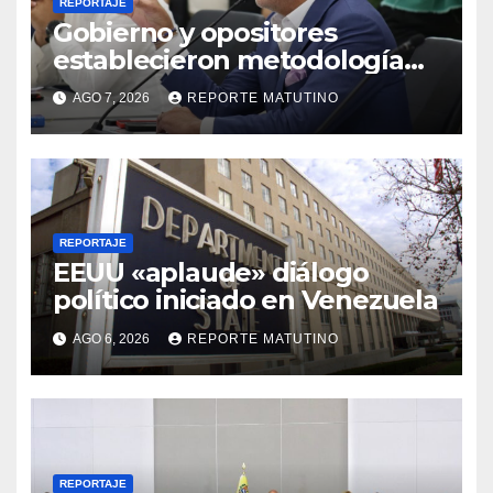
REPORTAJE
Gobierno y opositores
establecieron metodología
para el proceso de diálogo en
AGO 7, 2026
REPORTE MATUTINO
Venezuela
REPORTAJE
EEUU «aplaude» diálogo
político iniciado en Venezuela
AGO 6, 2026
REPORTE MATUTINO
REPORTAJE