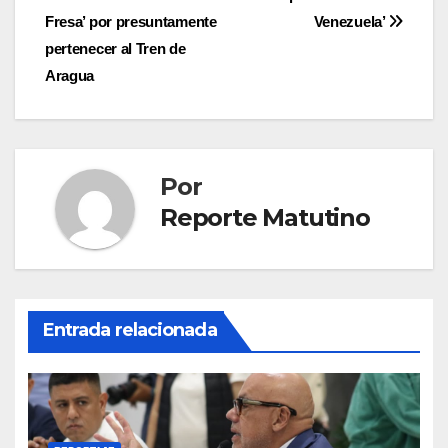
de
Fresa’ por presuntamente
Venezuela’
entradas
pertenecer al Tren de
Aragua
Por
Reporte Matutino
Entrada relacionada