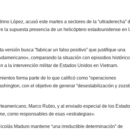
rino López, acusó este martes a sectores de la “ultraderecha” 
bre la supuesta presencia de un helicóptero estadounidense en 
versión busca “fabricar un falso positivo” que justifique una
sudamericano», comparando la situación con episodios histórico
n a la intervención militar de Estados Unidos en Vietnam.
mientos forma parte de lo que calificó como “operaciones
shington, con el objetivo de generar “desestabilización y zozo
rteamericano, Marco Rubio, y al enviado especial de los Estad
ne, como responsables de esas «estrategias».
Nicolás Maduro mantiene “una irreductible determinación” de