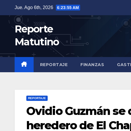
Saltar
Jue. Ago 6th, 2026
6:23:56 AM
al
contenido
Reporte
Matutino
REPORTAJE
FINANZAS
GAST
REPORTAJE
Ovidio Guzmán se d
heredero de El Ch