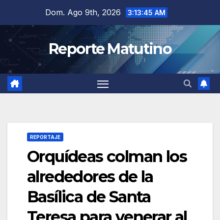
Saltar
Dom. Ago 9th, 2026
3:13:46 AM
al
contenido
Reporte Matutino
REPORTAJE
Orquídeas colman los
alrededores de la
Basílica de Santa
Teresa para venerar al