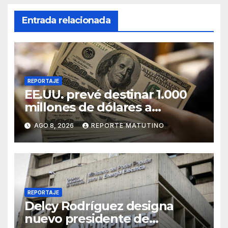
Entrada relacionada
REPORTAJE
EE.UU. prevé destinar 1.000
millones de dólares a
Colombia para un paquete de
AGO 8, 2026
REPORTE MATUTINO
seguridad
REPORTAJE
Delcy Rodríguez designa
nuevo presidente de