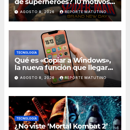
de superhéroes? 10 motivos
por los que ‘Spider-Man:
AGOSTO 8, 2026
REPORTE MATUTINO
Brand New Day» desmiente
esa teoría
TECNOLOGÍA
Qué es «Copiar a Windows»,
la nueva función que llegará
al iPhone solo para Europa
AGOSTO 8, 2026
REPORTE MATUTINO
TECNOLOGÍA
¿No viste ‘Mortal Kombat 2’