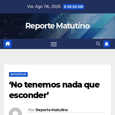
Saltar
Vie. Ago 7th, 2026
8:49:04 AM
al
contenido
Reporte Matutino
REPORTAJE
‘No tenemos nada que
esconder’
Por
Reporte Matutino