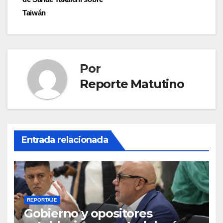
entradas
Taiwán
Por
Reporte Matutino
Entrada relacionada
REPORTAJE
Gobierno y opositores