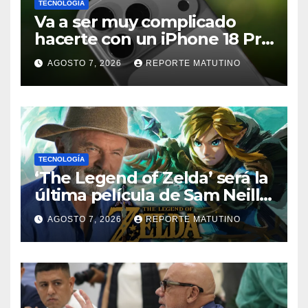
TECNOLOGÍA
Va a ser muy complicado
hacerte con un iPhone 18 Pro
en su lanzamiento
AGOSTO 7, 2026
REPORTE MATUTINO
TECNOLOGÍA
‘The Legend of Zelda’ será la
última película de Sam Neill…
que ya tiene villano
AGOSTO 7, 2026
REPORTE MATUTINO
confirmado