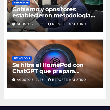
REPORTAJE
Gobierno y opositores
establecieron metodología
para el proceso de diálogo en
AGOSTO 7, 2026
REPORTE MATUTINO
Venezuela
TECNOLOGÍA
Se filtra el HomePod con
ChatGPT que prepara
OpenAI y su diseño es una
AGOSTO 6, 2026
REPORTE MATUTINO
locura