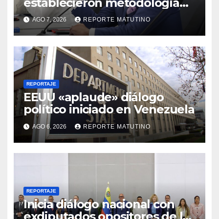
establecieron metodología
para el proceso de diálogo en
AGO 7, 2026
REPORTE MATUTINO
Venezuela
REPORTAJE
EEUU «aplaude» diálogo
político iniciado en Venezuela
AGO 6, 2026
REPORTE MATUTINO
REPORTAJE
Inicia diálogo nacional con
exdiputados opositores de la