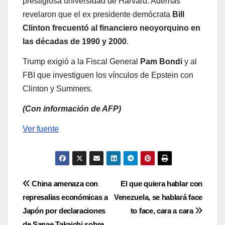
prestigiosa universidad de Harvard. Además
revelaron que el ex presidente demócrata
Bill
Clinton frecuentó al financiero neoyorquino en
las décadas de 1990 y 2000
.
Trump exigió a la Fiscal General
Pam Bondi
y al
FBI que investiguen los vínculos de Epstein con
Clinton y Summers.
(Con información de AFP)
Ver fuente
Navegación
China amenaza con
El que quiera hablar con
represalias económicas a
Venezuela, se hablará face
de
Japón por declaraciones
to face, cara a cara
de Sanae Takaichi sobre