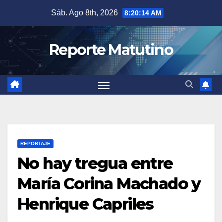
Saltar
Sáb. Ago 8th, 2026
8:20:15 AM
al
contenido
Reporte Matutino
REPORTAJE
No hay tregua entre
María Corina Machado y
Henrique Capriles