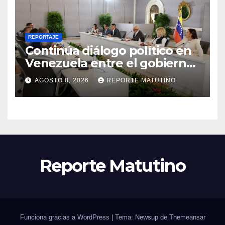
REPORTAJE
Continúa diálogo político en
Venezuela entre el gobierno
y la oposición
AGOSTO 8, 2026
REPORTE MATUTINO
Reporte Matutino
Funciona gracias a WordPress
|
Tema: Newsup de
Themeansar