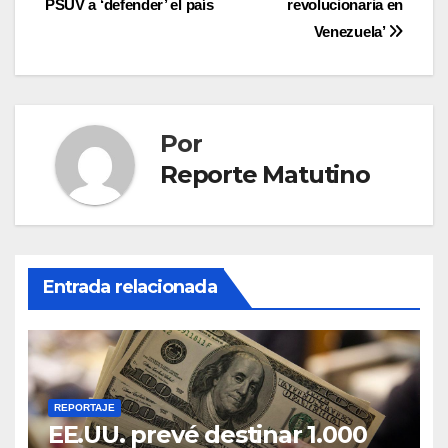
PSUV a ‘defender’ el país
revolucionaria en
de
Venezuela’
entradas
Por
Reporte Matutino
Entrada relacionada
REPORTAJE
EE.UU. prevé destinar 1.000