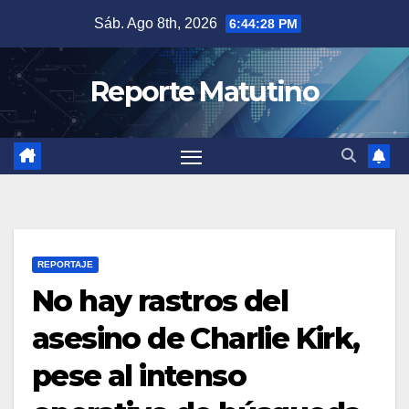
Saltar
Sáb. Ago 8th, 2026
6:44:29 PM
al
contenido
Reporte Matutino
REPORTAJE
No hay rastros del
asesino de Charlie Kirk,
pese al intenso