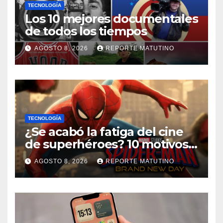
TECNOLOGÍA
Los 10 mejores documentales
de todos los tiempos
AGOSTO 8, 2026
REPORTE MATUTINO
TECNOLOGÍA
¿Se acabó la fatiga del cine
de superhéroes? 10 motivos
por los que ‘Spider-Man:
AGOSTO 8, 2026
REPORTE MATUTINO
Brand New Day» desmiente
esa teoría