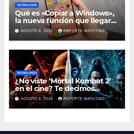
TECNOLOGÍA
Qué es «Copiar a Windows»,
la nueva función que llegará
al iPhone solo para Europa
AGOSTO 8, 2026
REPORTE MATUTINO
TECNOLOGÍA
¿No viste ‘Mortal Kombat 2’
en el cine? Te decimos
dónde verla en streaming
AGOSTO 8, 2026
REPORTE MATUTINO
ahora mismo y te damos tres
razones para hacerlo