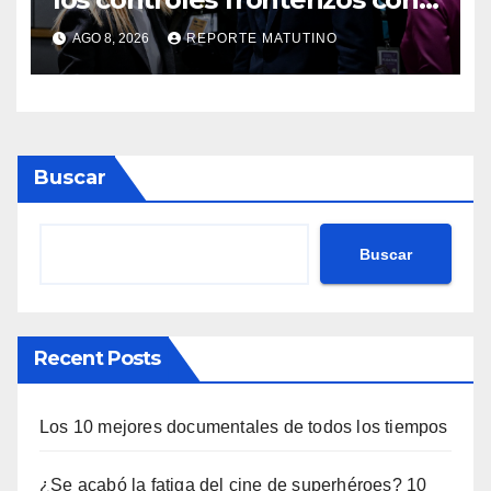
Italia tras el rechazo de Roma
AGO 8, 2026
REPORTE MATUTINO
a retirar las restricciones
Buscar
Buscar
Recent Posts
Los 10 mejores documentales de todos los tiempos
¿Se acabó la fatiga del cine de superhéroes? 10