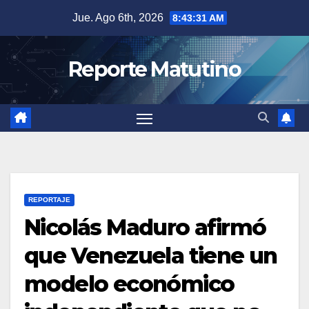
Saltar
Jue. Ago 6th, 2026
8:43:32 AM
al
contenido
Reporte Matutino
REPORTAJE
Nicolás Maduro afirmó
que Venezuela tiene un
modelo económico