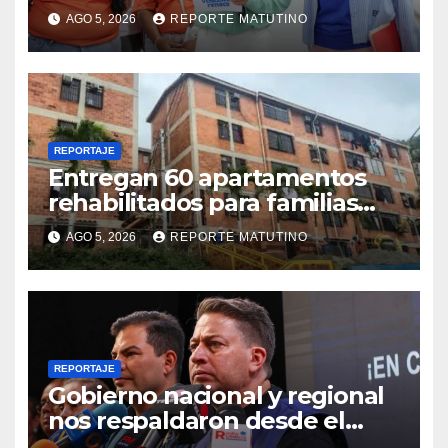
viviendas afectadas por los
AGO 5, 2026
REPORTE MATUTINO
terremotos
REPORTAJE
Entregan 60 apartamentos
rehabilitados para familias
del urbanismo Ana Victoria
AGO 5, 2026
REPORTE MATUTINO
en La Guaira
REPORTAJE
Gobierno nacional y regional
nos respaldaron desde el
primer momento tras