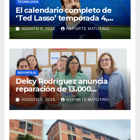
TECNOLOGÍA
El calendario completo de
‘Ted Lasso’ temporada 4,
explicado: número de
AGOSTO 6, 2026
REPORTE MATUTINO
episodios y fechas de
estreno
REPORTAJE
Delcy Rodríguez anuncia
reparación de 13.000
viviendas afectadas por los
AGOSTO 5, 2026
REPORTE MATUTINO
terremotos