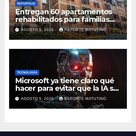
REPORTAJE
Entregan 60 apartamentos
rehabilitados para familias
del urbanismo Ana Victoria
AGOSTO 5, 2026
REPORTE MATUTINO
en La Guaira
TECNOLOGÍA
Microsoft ya tiene claro qué
hacer para evitar que la IA se
salga de control
AGOSTO 5, 2026
REPORTE MATUTINO