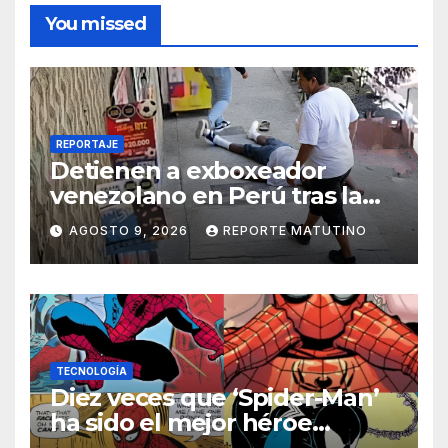
You missed
REPORTAJE
Detienen a exboxeador
venezolano en Perú tras la
muerte de mototaxista
AGOSTO 9, 2026
REPORTE MATUTINO
durante una riña
TECNOLOGÍA
Diez veces que ‘Spider-Man’
ha sido el mejor héroe
del cómic