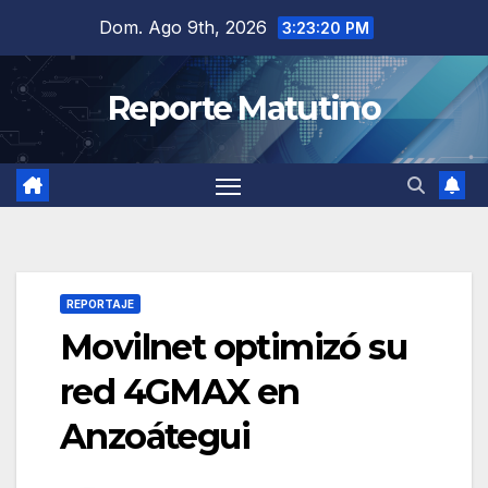
Saltar
Dom. Ago 9th, 2026
3:23:21 PM
al
contenido
Reporte Matutino
REPORTAJE
Movilnet optimizó su
red 4GMAX en
Anzoátegui