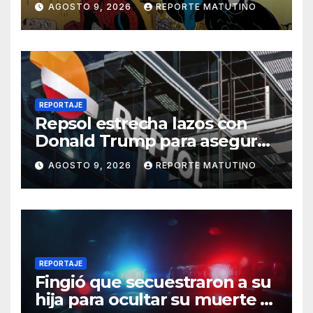
AGOSTO 9, 2026
REPORTE MATUTINO
REPORTAJE
Repsol estrecha lazos con
Donald Trump para asegurar
negocios en Venezuela
AGOSTO 9, 2026
REPORTE MATUTINO
REPORTAJE
Fingió que secuestraron a su
hija para ocultar su muerte y