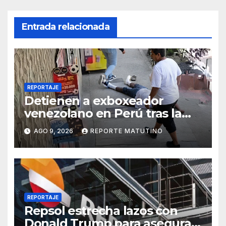
Entrada relacionada
REPORTAJE
Detienen a exboxeador
venezolano en Perú tras la
muerte de mototaxista
AGO 9, 2026
REPORTE MATUTINO
durante una riña
REPORTAJE
Repsol estrecha lazos con
Donald Trump para asegurar