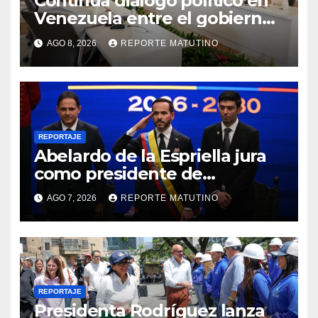
Continúa diálogo político en
Venezuela entre el gobierno
y la oposición
AGO 8, 2026
REPORTE MATUTINO
REPORTAJE
Abelardo de la Espriella jura
como presidente de
Colombia para el periodo
AGO 7, 2026
REPORTE MATUTINO
2026-2030
REPORTAJE
Presidenta Rodríguez lanza