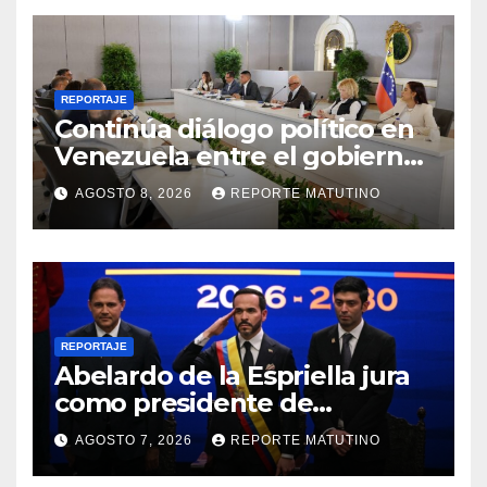
REPORTAJE
Continúa diálogo político en
Venezuela entre el gobierno
y la oposición
AGOSTO 8, 2026
REPORTE MATUTINO
REPORTAJE
Abelardo de la Espriella jura
como presidente de
Colombia para el periodo
AGOSTO 7, 2026
REPORTE MATUTINO
2026-2030