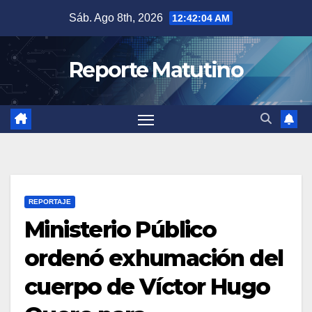
Saltar
Sáb. Ago 8th, 2026
12:42:04 AM
al
contenido
Reporte Matutino
REPORTAJE
Ministerio Público
ordenó exhumación del
cuerpo de Víctor Hugo