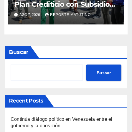
Plan Crediticio con Subsidio
Directo en encuentro con
AGO 7, 2026
REPORTE MATUTINO
Juntas de Condominio
Buscar
Buscar
Recent Posts
Continúa diálogo político en Venezuela entre el
gobierno y la oposición