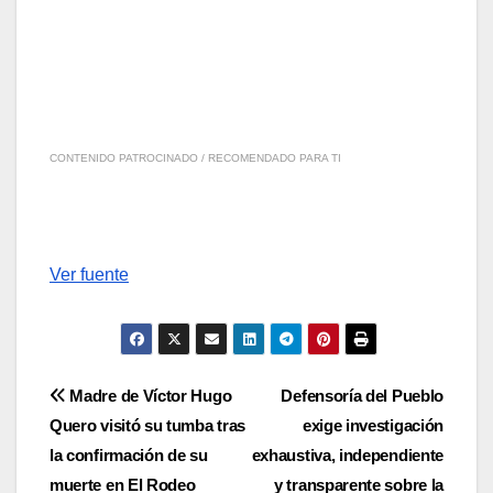
CONTENIDO PATROCINADO / RECOMENDADO PARA TI
Ver fuente
Navegación
Madre de Víctor Hugo
Defensoría del Pueblo
Quero visitó su tumba tras
exige investigación
de
la confirmación de su
exhaustiva, independiente
entradas
muerte en El Rodeo
y transparente sobre la