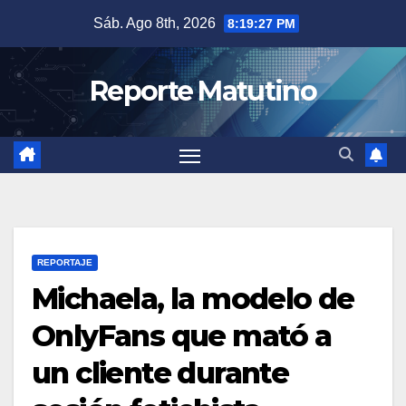
Saltar
Sáb. Ago 8th, 2026
8:19:28 PM
al
contenido
Reporte Matutino
REPORTAJE
Michaela, la modelo de
OnlyFans que mató a
un cliente durante