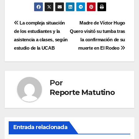
Navegación
La compleja situación
Madre de Víctor Hugo
de los estudiantes y la
Quero visitó su tumba tras
de
asistencia a clases, según
la confirmación de su
entradas
estudio de la UCAB
muerte en El Rodeo
Por
Reporte Matutino
Entrada relacionada