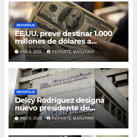
REPORTAJE
EE.UU. prevé destinar 1.000
millones de dólares a
Colombia para un paquete de
AGO 8, 2026
REPORTE MATUTINO
seguridad
REPORTAJE
Delcy Rodríguez designa
nuevo presidente de
Corpoelec y nuevo
AGO 8, 2026
REPORTE MATUTINO
viceministro de Servicios
Eléctricos