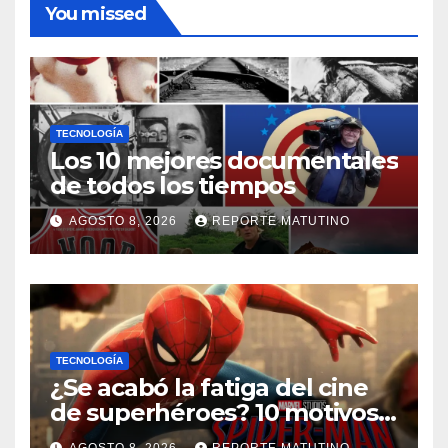
You missed
TECNOLOGÍA
Los 10 mejores documentales
de todos los tiempos
AGOSTO 8, 2026
REPORTE MATUTINO
TECNOLOGÍA
¿Se acabó la fatiga del cine
de superhéroes? 10 motivos
por los que ‘Spider-Man:
AGOSTO 8, 2026
REPORTE MATUTINO