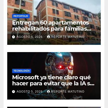
REPORTAJE
Entregan 60 apartamentos
rehabilitados para familias
del urbanismo Ana Victoria
AGOSTO 5, 2026
REPORTE MATUTINO
en La Guaira
TECNOLOGÍA
Microsoft ya tiene claro qué
hacer para evitar que la IA se
salga de control
AGOSTO 5, 2026
REPORTE MATUTINO