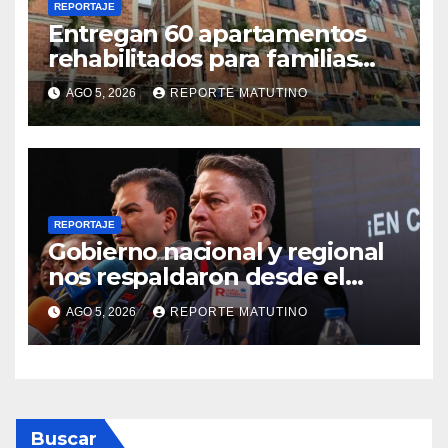
REPORTAJE
Entregan 60 apartamentos
rehabilitados para familias
del urbanismo Ana Victoria
AGO 5, 2026
REPORTE MATUTINO
en La Guaira
REPORTAJE
Gobierno nacional y regional
nos respaldaron desde el
primer momento tras
AGO 5, 2026
REPORTE MATUTINO
terremotos del 24J
Buscar