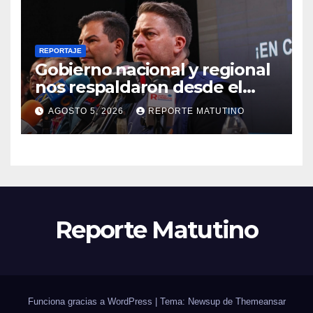
REPORTAJE
Gobierno nacional y regional
nos respaldaron desde el
primer momento tras
AGOSTO 5, 2026
REPORTE MATUTINO
terremotos del 24J
Reporte Matutino
Funciona gracias a WordPress
|
Tema: Newsup de
Themeansar