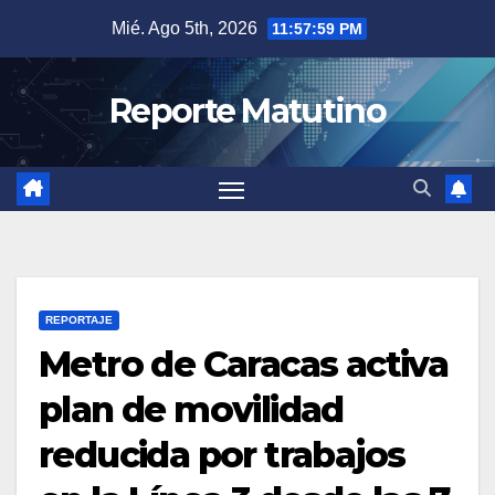
Saltar
Mié. Ago 5th, 2026
11:58:00 PM
al
contenido
Reporte Matutino
REPORTAJE
Metro de Caracas activa
plan de movilidad
reducida por trabajos