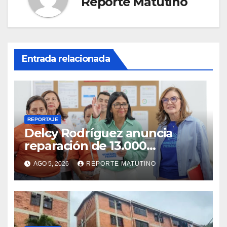
Reporte Matutino
Entrada relacionada
REPORTAJE
Delcy Rodríguez anuncia
reparación de 13.000
viviendas afectadas por los
AGO 5, 2026
REPORTE MATUTINO
terremotos