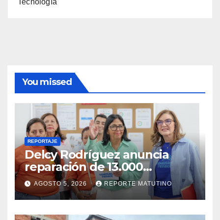
Tecnología
You missed
REPORTAJE
Delcy Rodríguez anuncia
reparación de 13.000
viviendas afectadas por los
AGOSTO 5, 2026
REPORTE MATUTINO
terremotos