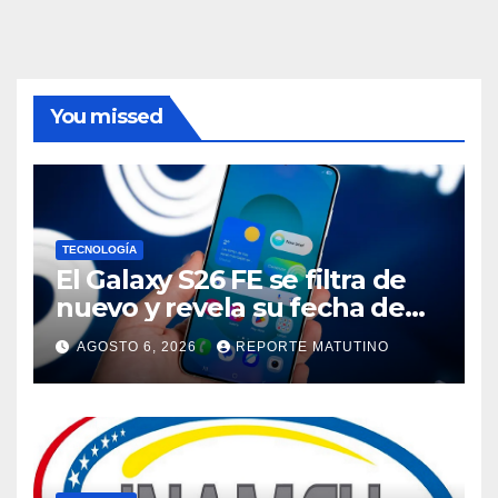
You missed
TECNOLOGÍA
El Galaxy S26 FE se filtra de
nuevo y revela su fecha de
lanzamiento
AGOSTO 6, 2026
REPORTE MATUTINO