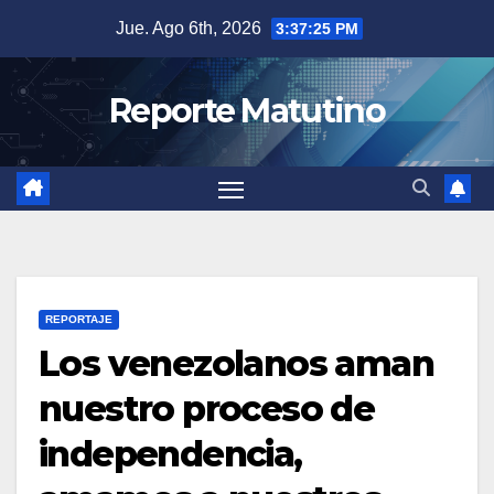
Saltar
Jue. Ago 6th, 2026
3:37:26 PM
al
contenido
Reporte Matutino
REPORTAJE
Los venezolanos aman
nuestro proceso de
independencia,