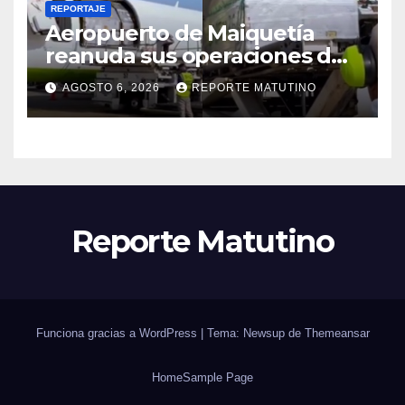
REPORTAJE
Aeropuerto de Maiquetía
reanuda sus operaciones de
carga con primer vuelo
AGOSTO 6, 2026
REPORTE MATUTINO
desde Panamá
Reporte Matutino
Funciona gracias a WordPress
|
Tema: Newsup de
Themeansar
Home
Sample Page