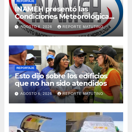
REPORTAJE
INAMEH presentó las
Condiciones Meteorológicas
para las próximas 24 horas,
AGOSTO 6, 2026
REPORTE MATUTINO
de este jueves 6 de agosto
2026
REPORTAJE
Esto dijo sobre los edificios
que no han sido atendidos
AGOSTO 6, 2026
REPORTE MATUTINO