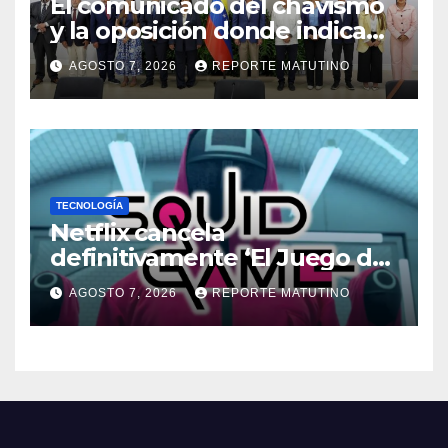
El comunicado del chavismo
y la oposición donde indican
que informarán al país
AGOSTO 7, 2026
REPORTE MATUTINO
oportunamente sobre los
avances alcanzado
TECNOLOGÍA
Netflix cancela
definitivamente ‘El Juego del
Calamar’ de David Fincher
AGOSTO 7, 2026
REPORTE MATUTINO