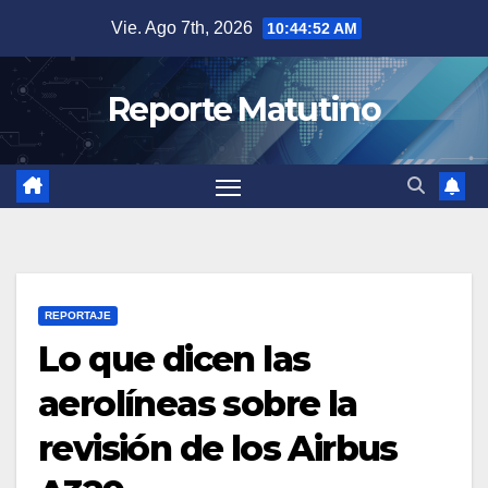
Saltar
Vie. Ago 7th, 2026
10:44:53 AM
al
contenido
Reporte Matutino
REPORTAJE
Lo que dicen las
aerolíneas sobre la
revisión de los Airbus