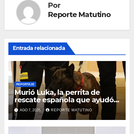
Por
Reporte Matutino
Entrada relacionada
REPORTAJE
Murió Luka, la perrita de
rescate española que ayudó a
buscar sobrevivientes bajo los
AGO 7, 2026
REPORTE MATUTINO
escombros tras los
terremotos