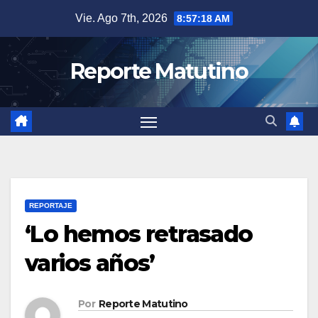
Saltar
Vie. Ago 7th, 2026
8:57:20 AM
al
contenido
Reporte Matutino
REPORTAJE
‘Lo hemos retrasado
varios años’
Por
Reporte Matutino